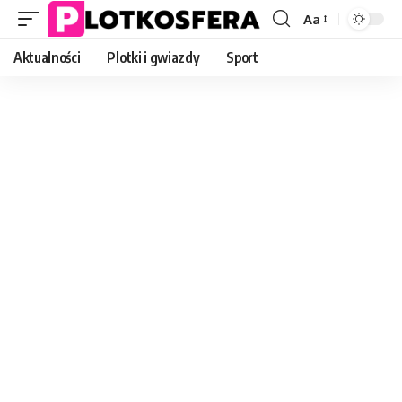
Aa
Font
Resizer
Aktualności
Plotki i gwiazdy
Sport