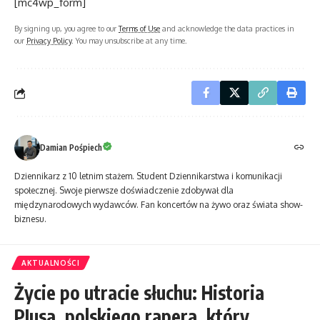
[mc4wp_form]
By signing up, you agree to our
Terms of Use
and acknowledge the data practices in
our
Privacy Policy
. You may unsubscribe at any time.
Damian Pośpiech
Dziennikarz z 10 letnim stażem. Student Dziennikarstwa i komunikacji
społecznej. Swoje pierwsze doświadczenie zdobywał dla
międzynarodowych wydawców. Fan koncertów na żywo oraz świata show-
biznesu.
AKTUALNOŚCI
Życie po utracie słuchu: Historia
PJusa, polskiego rapera, który