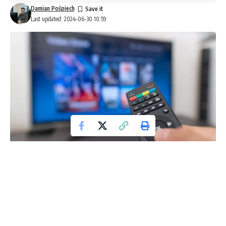
Damian Pośpiech
Last updated: 2024-06-30 10:59
TV
W miarę jak świat streamingowy staje się coraz bardziej
konkurencyjny, gigant Netflix stara się wyróżniać w tłumie. W
ostatnich miesiącach pojawiły się doniesienia o możliwym
wprowadzeniu całkowicie nowego, darmowego planu