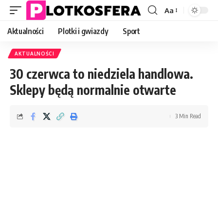
Aa
Font
Resizer
Aktualności
Plotki i gwiazdy
Sport
AKTUALNOŚCI
30 czerwca to niedziela handlowa.
Sklepy będą normalnie otwarte
3 Min Read