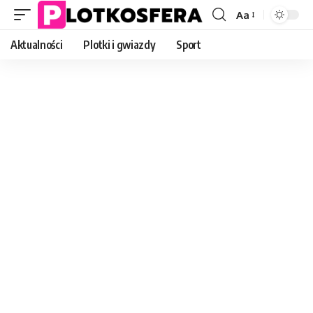
Aa
Font
Resizer
Aktualności
Plotki i gwiazdy
Sport