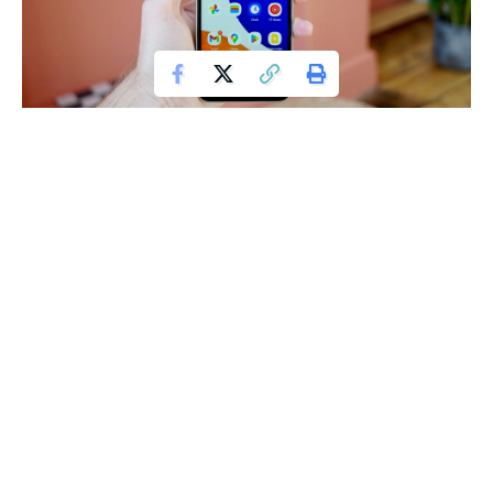
Szukając smartfonu, nie zawsze musisz wybierać flagowe
modele, które wydają się kosztować fortunę. Czasami warto
zwrócić uwagę na tańsze alternatywy, które mogą zaskoczyć
swoimi możliwościami. Jednym z takich niedrogich, a jednak
wartościowych wyborów jest Samsung Galaxy A15, który
jest bohaterem naszej recenzji.
Contents
Design i Budowa
Wyświetlacz
Wydajność i Bateria