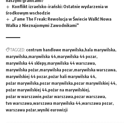
naszymi granicami?
Konflikt izraelsko-irański: Ostatnie wydarzenia w
środkowym wschodzie
„Fame The Freak: Rewolucja w Świecie Walk! Nowa
Walka z Nieznajomymi Zawodnikami”
TAGGED:
centrum handlowe marywilska
hala marywilska
marywilska
marywilska 44
marywilska 44 pozar
marywilska 44 sklepy
marywilska 44 warszawa
marywilska pożar
marywilska pozar
marywilska warszawa
marywilskiej 44 pozar
pożar hali marywilska 44
pożar marywilska
pozar marywilska
pozar marywilskiej 44
pożar marywilskiej 44
pożar na marywilskiej
pożar w warszawie
pożar warszawa
pozar warszawa
tvn warszawa
warszawa marywilska 44
warszawa pozar
warszawa pożar
wyniki eurowizji