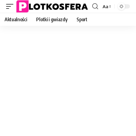
Aa
Font
Resizer
Aktualności
Plotki i gwiazdy
Sport