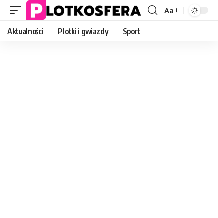
Aa
Font
Resizer
Aktualności
Plotki i gwiazdy
Sport