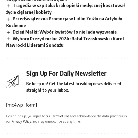
Tragedia w szpitalu: brak opieki medycznej kosztował
życie ciężarnej kobiety
Przedświąteczna Promocja w Lidlu: Zniżki na Artykuły
Kuchenne
Dzień Matki: Wybór kwiatów to nie lada wyzwanie
Wybory Prezydenckie 2024: Rafał Trzaskowski i Karol
Nawrocki Liderami Sondażu
Sign Up For Daily Newsletter
Be keep up! Get the latest breaking news delivered
straight to your inbox.
[mc4wp_form]
By signing up, you agree to our
Terms of Use
and acknowledge the data practices in
our
Privacy Policy
. You may unsubscribe at any time.