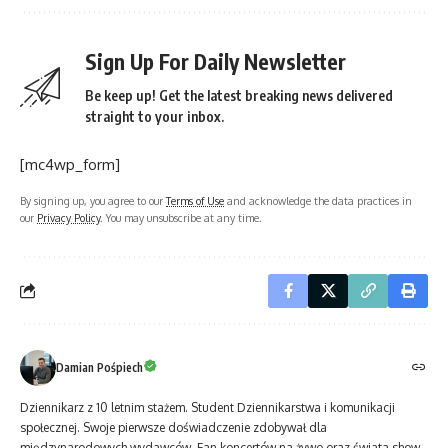
Sign Up For Daily Newsletter
Be keep up! Get the latest breaking news delivered
straight to your inbox.
[mc4wp_form]
By signing up, you agree to our
Terms of Use
and acknowledge the data practices in
our
Privacy Policy
. You may unsubscribe at any time.
Damian Pośpiech
Dziennikarz z 10 letnim stażem. Student Dziennikarstwa i komunikacji
społecznej. Swoje pierwsze doświadczenie zdobywał dla
międzynarodowych wydawców. Fan koncertów na żywo oraz świata show-