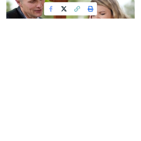
Waldek z "Rolnika", instagram @rolnikszukazonytvp
Gra komputerowa Level Unknown: Backrooms, tworzona
przez Wojtka Goli, prezesa Fame MMA, przechodziła przez
burzliwe czasy. Wiele osób pamięta, że_demo wersja gry
nie została zbyt dobrze przyjęta przez graczy i krytyków.