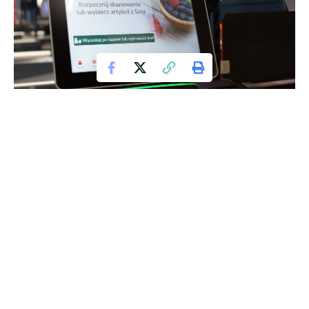
Biedronka materiały prasowe
W 2024 roku, kontrole abonamentu radiowo-telewizyjnego
w Polsce nadal budzą wiele emocji i pytań wśród obywateli.