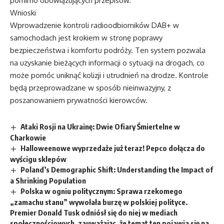
pomimo obowiązujących przepisów.
Wnioski
Wprowadzenie kontroli radioodbiorników DAB+ w
samochodach jest krokiem w stronę poprawy
bezpieczeństwa i komfortu podróży. Ten system pozwala
na uzyskanie bieżących informacji o sytuacji na drogach, co
może pomóc uniknąć kolizji i utrudnień na drodze. Kontrole
będą przeprowadzane w sposób nieinwazyjny, z
poszanowaniem prywatności kierowców.
Ataki Rosji na Ukrainę: Dwie Ofiary Śmiertelne w
Charkowie
Halloweenowe wyprzedaże już teraz! Pepco dołącza do
wyścigu sklepów
Poland’s Demographic Shift: Understanding the Impact of
a Shrinking Population
Polska w ogniu politycznym: Sprawa rzekomego
„zamachu stanu” wywołała burzę w polskiej polityce.
Premier Donald Tusk odniósł się do niej w mediach
społecznościowych, zauważając, że temat ten pojawia się na