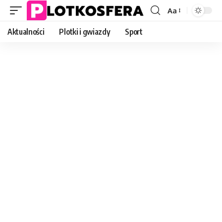
Aa
Font
Resizer
Aktualności
Plotki i gwiazdy
Sport