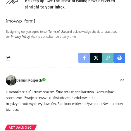
Be keep up! Get the latest breaking news delivered
straight to your inbox.
[mc4wp_form]
By signing up, you agree to our
Terms of Use
and acknowledge the data practices in
our
Privacy Policy
. You may unsubscribe at any time.
Damian Pośpiech
Dziennikarz z 10 letnim stażem. Student Dziennikarstwa i komunikacji
społecznej. Swoje pierwsze doświadczenie zdobywał dla
międzynarodowych wydawców. Fan koncertów na żywo oraz świata show-
biznesu.
AKTUALNOŚCI