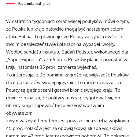
Biedronka mat. pras
W ostatnich tygodniach coraz więcej polityków mówi o tym,
że Polska lub kraje bałtyckie mogą być następnym celem
ataku Putina. To powoduje, że Polacy zaczynają myśleć o
swoim bezpieczeństwie i planach na wypadek wojny.
Według sondażu Instytutu Badań Pollster, wykonanego dla
„Super Expressu”, aż 65 proc. Polaków planuje pozostać w
kraju, natomiast 35 proc. zamierza wyjechać.
To interesujące, że pomimo zagrożenia, większość Polaków
chce pozostać w swojej ojczyźnie. To może oznaczać, że
Polacy są zjednoczeni i gotowi bronić swojego kraju. To
również oznacza, że politycy muszą przygotować się do
obrony kraju i zapewnić bezpieczeństwo swoim
obywatelom.
Innym ważnym tematem jest powszechna służba wojskowa.
45 proc. Polaków jest za obowiązkową służbą wojskową,
natomiast 42 proc. jest przeciwnych poborowi. To pokazuje,