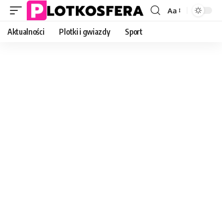
Aa
Font
Resizer
Aktualności
Plotki i gwiazdy
Sport