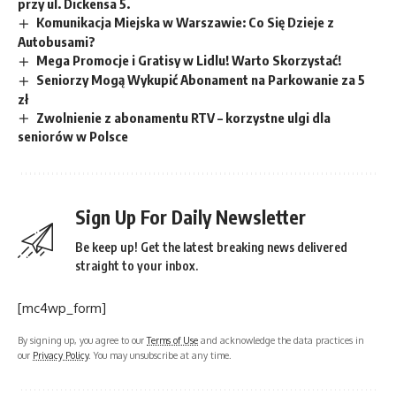
przy ul. Dickensa 5.
Komunikacja Miejska w Warszawie: Co Się Dzieje z
Autobusami?
Mega Promocje i Gratisy w Lidlu! Warto Skorzystać!
Seniorzy Mogą Wykupić Abonament na Parkowanie za 5
zł
Zwolnienie z abonamentu RTV – korzystne ulgi dla
seniorów w Polsce
Sign Up For Daily Newsletter
Be keep up! Get the latest breaking news delivered
straight to your inbox.
[mc4wp_form]
By signing up, you agree to our
Terms of Use
and acknowledge the data practices in
our
Privacy Policy
. You may unsubscribe at any time.