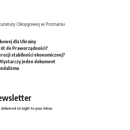
kuratury Okręgowej w Poznaniu
owej dla Ukrainy
rót do Praworządności?
erozji stabilności ekonomicznej?
. Wystarczy jeden dokument
andalizmu
ewsletter
delivered straight to your inbox.