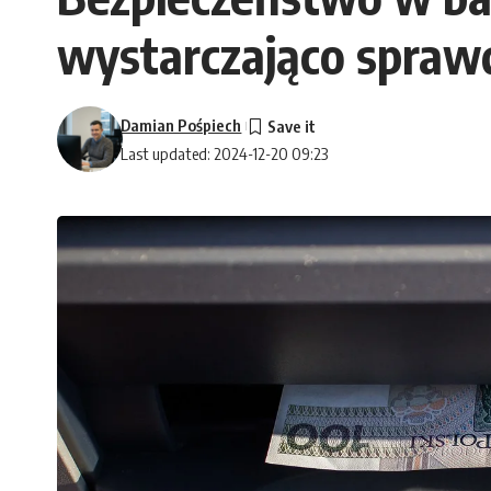
wystarczająco spraw
Damian Pośpiech
Last updated: 2024-12-20 09:23