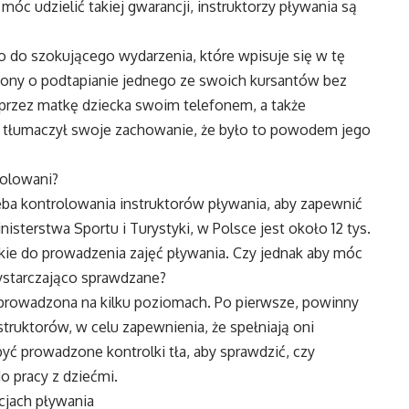
móc udzielić takiej gwarancji, instruktorzy pływania są
do szokującego wydarzenia, które wpisuje się w tę
rżony o podtapianie jednego ze swoich kursantów bez
 przez matkę dziecka swoim telefonem, a także
or tłumaczył swoje zachowanie, że było to powodem jego
rolowani?
rzeba kontrolowania instruktorów pływania, aby zapewnić
sterstwa Sportu i Turystyki, w Polsce jest około 12 tys.
kie do prowadzenia zajęć pływania. Czy jednak aby móc
 wystarczająco sprawdzane?
 prowadzona na kilku poziomach. Po pierwsze, powinny
truktorów, w celu zapewnienia, że spełniają oni
yć prowadzone kontrolki tła, aby sprawdzić, czy
o pracy z dziećmi.
cjach pływania