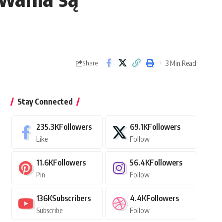
3 Min Read
Share
Stay Connected
235.3K
Followers
69.1K
Followers
Like
Follow
11.6K
Followers
56.4K
Followers
Pin
Follow
136K
Subscribers
4.4K
Followers
Subscribe
Follow