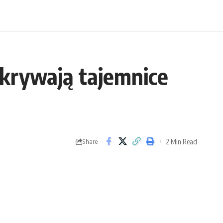
dkrywają tajemnice
2 Min Read
Share