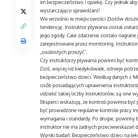
im bezpieczeństwo i opiekę. Czy jednak aby 
wystarczająco sprawdzani?
We wrześniu w miejscowości Złotów doszło 
tendencję. Instruktor pływania został oska
jego zgody. Całe zdarzenie zostało nagrane
zarejestrowane przez monitoring. Instrukt
„osobistych przeżyć”.
Czy instruktorzy pływania powinni być kont
Dziś, więcej niż kiedykolwiek, istnieje pot
bezpieczeństwo dzieci. Według danych z Mini
osób posiadających uprawnienia instruktors
udzielić takiej liczby instruktorów, są one
Eksperci wskazują, że kontroli powinna być
być prowadzone regularne kontrole pracy ins
wymagania i standardy. Po drugie, powinny b
instruktor nie ma żadnych przeciwwskazań d
Wyniki badań: Bezpieczeństwo dzieci na lek