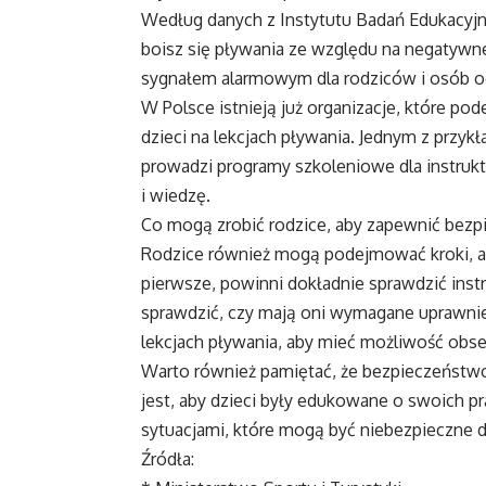
Według danych z Instytutu Badań Edukacyjny
boisz się pływania ze względu na negatywne
sygnałem alarmowym dla rodziców i osób o
W Polsce istnieją już organizacje, które po
dzieci na lekcjach pływania. Jednym z przyk
prowadzi programy szkoleniowe dla instruk
i wiedzę.
Co mogą zrobić rodzice, aby zapewnić bez
Rodzice również mogą podejmować kroki, 
pierwsze, powinni dokładnie sprawdzić inst
sprawdzić, czy mają oni wymagane uprawnien
lekcjach pływania, aby mieć możliwość obserw
Warto również pamiętać, że bezpieczeństwo 
jest, aby dzieci były edukowane o swoich pr
sytuacjami, które mogą być niebezpieczne dl
Źródła: