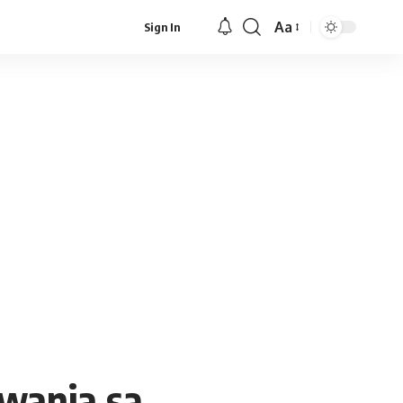
Aa
Sign In
Font
Resizer
ywania są