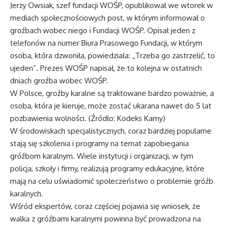
Jerzy Owsiak, szef fundacji WOŚP, opublikował we wtorek w
mediach społecznościowych post, w którym informował o
groźbach wobec niego i Fundacji WOŚP. Opisał jeden z
telefonów na numer Biura Prasowego Fundacji, w którym
osoba, która dzwoniła, powiedziała: „Trzeba go zastrzelić, to
ujeden”. Prezes WOŚP napisał, że to kolejna w ostatnich
dniach groźba wobec WOŚP.
W Polsce, groźby karalne są traktowane bardzo poważnie, a
osoba, która je kieruje, może zostać ukarana nawet do 5 lat
pozbawienia wolności. (Źródło: Kodeks Karny)
W środowiskach specjalistycznych, coraz bardziej popularne
stają się szkolenia i programy na temat zapobiegania
gróźbom karalnym. Wiele instytucji i organizacji, w tym
policja, szkoły i firmy, realizują programy edukacyjne, które
mają na celu uświadomić społeczeństwo o problemie gróźb
karalnych.
Wśród ekspertów, coraz częściej pojawia się wniosek, że
walka z gróźbami karalnymi powinna być prowadzona na