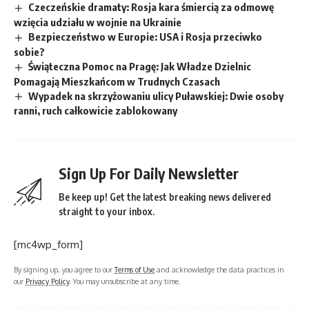
Czeczeńskie dramaty: Rosja kara śmiercią za odmowę
wzięcia udziału w wojnie na Ukrainie
Bezpieczeństwo w Europie: USA i Rosja przeciwko
sobie?
Świąteczna Pomoc na Pragę: Jak Władze Dzielnic
Pomagają Mieszkańcom w Trudnych Czasach
Wypadek na skrzyżowaniu ulicy Puławskiej: Dwie osoby
ranni, ruch całkowicie zablokowany
Sign Up For Daily Newsletter
Be keep up! Get the latest breaking news delivered
straight to your inbox.
[mc4wp_form]
By signing up, you agree to our
Terms of Use
and acknowledge the data practices in
our
Privacy Policy
. You may unsubscribe at any time.