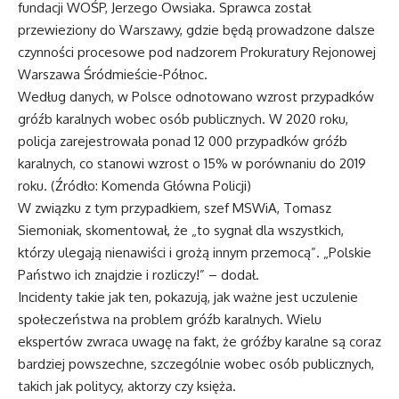
fundacji WOŚP, Jerzego Owsiaka. Sprawca został
przewieziony do Warszawy, gdzie będą prowadzone dalsze
czynności procesowe pod nadzorem Prokuratury Rejonowej
Warszawa Śródmieście-Północ.
Według danych, w Polsce odnotowano wzrost przypadków
gróźb karalnych wobec osób publicznych. W 2020 roku,
policja zarejestrowała ponad 12 000 przypadków gróźb
karalnych, co stanowi wzrost o 15% w porównaniu do 2019
roku. (Źródło: Komenda Główna Policji)
W związku z tym przypadkiem, szef MSWiA, Tomasz
Siemoniak, skomentował, że „to sygnał dla wszystkich,
którzy ulegają nienawiści i grożą innym przemocą”. „Polskie
Państwo ich znajdzie i rozliczy!” – dodał.
Incidenty takie jak ten, pokazują, jak ważne jest uczulenie
społeczeństwa na problem gróźb karalnych. Wielu
ekspertów zwraca uwagę na fakt, że gróźby karalne są coraz
bardziej powszechne, szczególnie wobec osób publicznych,
takich jak politycy, aktorzy czy księża.