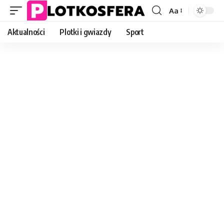
Aa
Font
Resizer
Aktualności
Plotki i gwiazdy
Sport