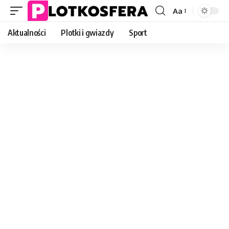
Aa
Font
Resizer
Aktualności
Plotki i gwiazdy
Sport