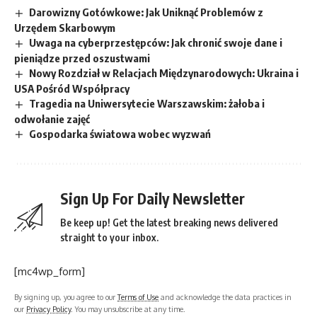
Darowizny Gotówkowe: Jak Uniknąć Problemów z
Urzędem Skarbowym
Uwaga na cyberprzestępców: Jak chronić swoje dane i
pieniądze przed oszustwami
Nowy Rozdział w Relacjach Międzynarodowych: Ukraina i
USA Pośród Współpracy
Tragedia na Uniwersytecie Warszawskim: żałoba i
odwołanie zajęć
Gospodarka światowa wobec wyzwań
Sign Up For Daily Newsletter
Be keep up! Get the latest breaking news delivered
straight to your inbox.
[mc4wp_form]
By signing up, you agree to our
Terms of Use
and acknowledge the data practices in
our
Privacy Policy
. You may unsubscribe at any time.