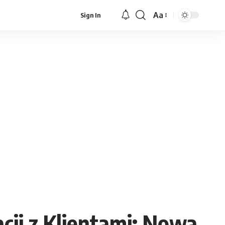
Aa
Sign In
Font
Resizer
ji z Klientami: Nowa