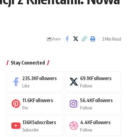
3 Min Read
Share
Stay Connected
235.3K
Followers
69.1K
Followers
Like
Follow
11.6K
Followers
56.4K
Followers
Pin
Follow
136K
Subscribers
4.4K
Followers
Subscribe
Follow