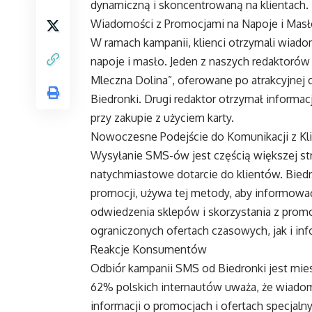
dynamiczną i skoncentrowaną na klientach.
Wiadomości z Promocjami na Napoje i Mas
W ramach kampanii, klienci otrzymali wiado
napoje i masło. Jeden z naszych redaktoró
Mleczna Dolina”, oferowane po atrakcyjnej ce
Biedronki. Drugi redaktor otrzymał informac
przy zakupie z użyciem karty.
Nowoczesne Podejście do Komunikacji z Kl
Wysyłanie SMS-ów jest częścią większej str
natychmiastowe dotarcie do klientów. Biedr
promocji, używa tej metody, aby informowa
odwiedzenia sklepów i skorzystania z prom
ograniczonych ofertach czasowych, jak i in
Reakcje Konsumentów
Odbiór kampanii SMS od Biedronki jest mi
62% polskich internautów uważa, że wiad
informacji o promocjach i ofertach specjaln