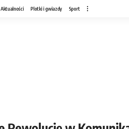
Aktualności
Plotki i gwiazdy
Sport
e Rewolucję w Komunikac