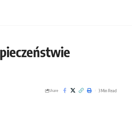
zpieczeństwie
3 Min Read
Share