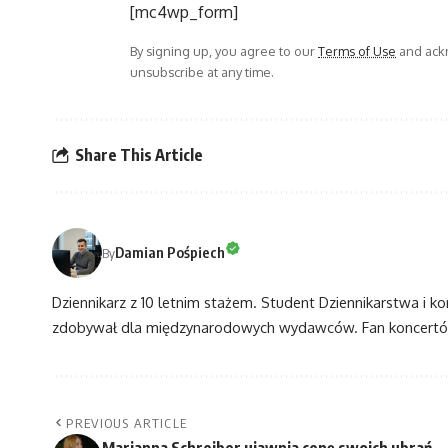
[mc4wp_form]
By signing up, you agree to our
Terms of Use
and ackn
unsubscribe at any time.
Share This Article
Damian Pośpiech
By
Dziennikarz z 10 letnim stażem. Student Dziennikarstwa i k
zdobywał dla międzynarodowych wydawców. Fan koncertów
PREVIOUS ARTICLE
Marianna Schreiber ujawnia cenę swoich ubrań.