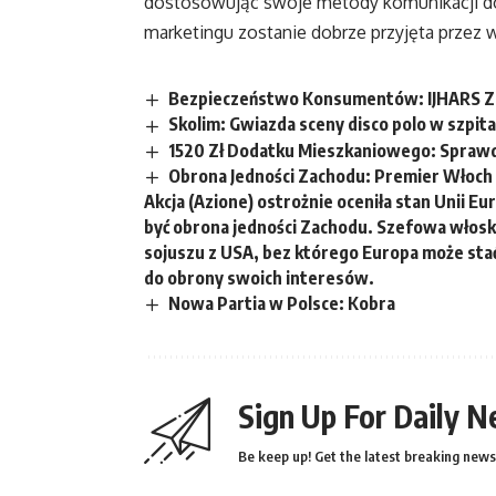
dostosowując swoje metody komunikacji do 
marketingu zostanie dobrze przyjęta przez 
Bezpieczeństwo Konsumentów: IJHARS Zaj
Skolim: Gwiazda sceny disco polo w szp
1520 Zł Dodatku Mieszkaniowego: Sprawdź
Obrona Jedności Zachodu: Premier Włoch
Akcja (Azione) ostrożnie oceniła stan Unii E
być obrona jedności Zachodu. Szefowa włosk
sojuszu z USA, bez którego Europa może sta
do obrony swoich interesów.
Nowa Partia w Polsce: Kobra
Sign Up For Daily N
Be keep up! Get the latest breaking news 