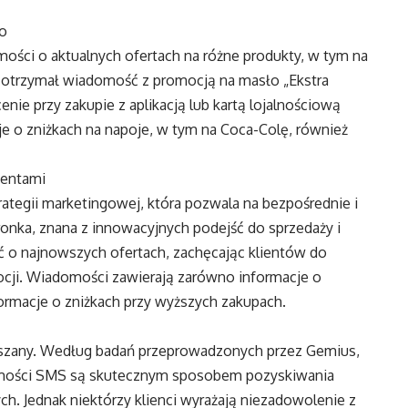
ło
mości o aktualnych ofertach na różne produkty, w tym na
w otrzymał wiadomość z promocją na masło „Ekstra
nie przy zakupie z aplikacją lub kartą lojalnościową
je o zniżkach na napoje, w tym na Coca-Colę, również
ientami
ategii marketingowej, która pozwala na bezpośrednie i
onka, znana z innowacyjnych podejść do sprzedaży i
ć o najnowszych ofertach, zachęcając klientów do
ocji. Wiadomości zawierają zarówno informacje o
formacje o zniżkach przy wyższych zakupach.
eszany. Według badań przeprowadzonych przez Gemius,
omości SMS są skutecznym sposobem pozyskiwania
ych. Jednak niektórzy klienci wyrażają niezadowolenie z