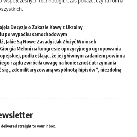
współczesnych technologii. Czas pokaże, czy ta forma
wszystkich.
ęła Decyzję o Zakazie Kawy z Ukrainy
italu po wypadku samochodowym
, Jakie Są Nowe Zasady i Jak Złożyć Wniosek
 Giorgia Meloni na kongresie opozycyjnego ugrupowania
uropejskiej, podkreślając, że jej głównym zadaniem powinna
iego rządu zwróciła uwagę na konieczność utrzymania
ć się „zdemilitaryzowaną wspólnotą hipisów”, niezdolną
ewsletter
delivered straight to your inbox.