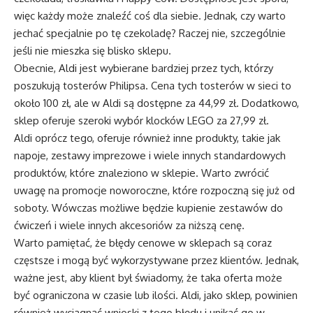
więc każdy może znaleźć coś dla siebie. Jednak, czy warto
jechać specjalnie po tę czekoladę? Raczej nie, szczególnie
jeśli nie mieszka się blisko sklepu.
Obecnie, Aldi jest wybierane bardziej przez tych, którzy
poszukują tosterów Philipsa. Cena tych tosterów w sieci to
około 100 zł, ale w Aldi są dostępne za 44,99 zł. Dodatkowo,
sklep oferuje szeroki wybór klocków LEGO za 27,99 zł.
Aldi oprócz tego, oferuje również inne produkty, takie jak
napoje, zestawy imprezowe i wiele innych standardowych
produktów, które znaleziono w sklepie. Warto zwrócić
uwagę na promocje noworoczne, które rozpoczną się już od
soboty. Wówczas możliwe będzie kupienie zestawów do
ćwiczeń i wiele innych akcesoriów za niższą cenę.
Warto pamiętać, że błędy cenowe w sklepach są coraz
częstsze i mogą być wykorzystywane przez klientów. Jednak,
ważne jest, aby klient był świadomy, że taka oferta może
być ograniczona w czasie lub ilości. Aldi, jako sklep, powinien
również wyciągnąć wnioski z tego błędu i unikać go w