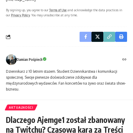
By signing up, you agree to our
Terms of Use
and acknowledge the data practices in
our
Privacy Policy
. You may unsubscribe at any time.
Damian Pośpiech
Dziennikarz z 10 letnim stażem. Student Dziennikarstwa i komunikacji
społecznej. Swoje pierwsze doświadczenie zdobywał dla
międzynarodowych wydawców. Fan koncertów na żywo oraz świata show-
biznesu.
AKTUALNOŚCI
Dlaczego Ajemge1 został zbanowany
na Twitchu? Czasowa kara za Treści