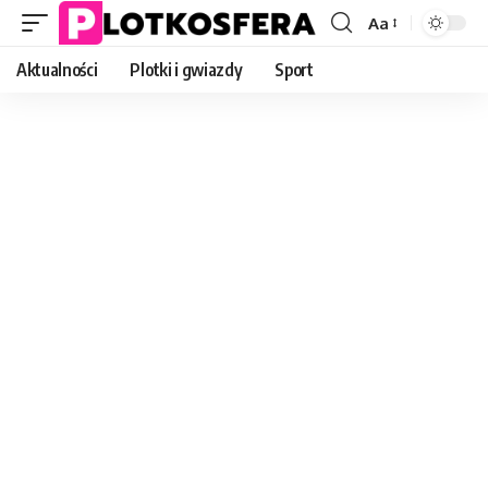
Aa
Font
Resizer
Aktualności
Plotki i gwiazdy
Sport