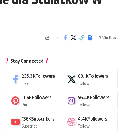
3 Min Read
Share
Stay Connected
235.3K
Followers
69.1K
Followers
Like
Follow
11.6K
Followers
56.4K
Followers
Pin
Follow
136K
Subscribers
4.4K
Followers
Subscribe
Follow