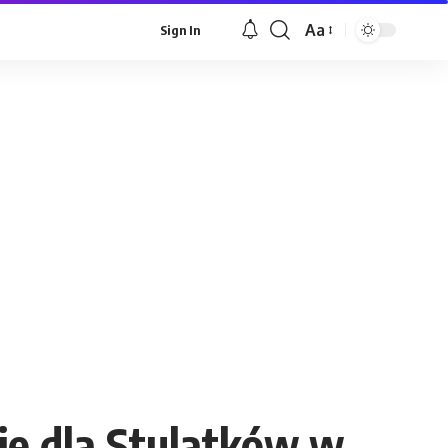
Aa
Sign In
Font
Resizer
e dla Stulatków w