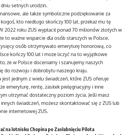
dniu setnych urodzin.
finansowe, ale także symboliczne podziękowanie za
z kogoś, kto niedługo skończy 100 lat, przekaż mu tę
! W 2022 roku ZUS wypłacił ponad 70 milionów złotych w
e to ważne wsparcie dla osób starszych w Polsce.
tysięcy osób otrzymywało emeryturę honorową, co
lsce kończy 100 lat i może liczyć na to wyjątkowe
to, że w Polsce doceniamy i szanujemy naszych
się do rozwoju i dobrobytu naszego kraju.
jest jednym z wielu świadczeń, które ZUS oferuje
 emeryturę, rentę, zasiłek pielęgnacyjny i inne
ym utrzymać dostateczny poziom życia. Jeśli masz
 innych świadczeń, możesz skontaktować się z ZUS lub
onie internetowej ZUS.
ć na lotnisku Chopina po Zasłabnięciu Pilota