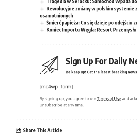
Tragedia w Serocku: Samochód Wpada do 
Rewolucyjne zmiany w polskim systemie 
osamotnionych
Śmierć papieża: Co się dzieje po odejściu 
Koniec Importu Węgla: Resort Przemysłu
Sign Up For Daily N
Be keep up! Get the latest breaking news 
[mc4wp_form]
By signing up, you agree to our
Terms of Use
and ackn
unsubscribe at any time.
Share This Article