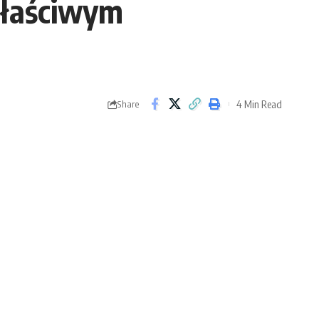
ewłaściwym
4 Min Read
Share