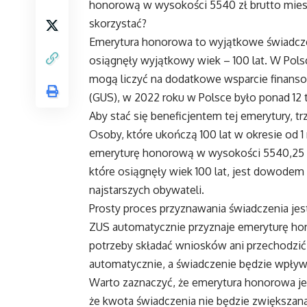
honorową w wysokości 5540 zł brutto miesię
skorzystać?
Emerytura honorowa to wyjątkowe świadcze
osiągnęły wyjątkowy wiek – 100 lat. W Polsce
mogą liczyć na dodatkowe wsparcie finan
(GUS), w 2022 roku w Polsce było ponad 12 t
Aby stać się beneficjentem tej emerytury, tr
Osoby, które ukończą 100 lat w okresie od 
emeryturę honorową w wysokości 5540,25 zł
które osiągnęły wiek 100 lat, jest dowodem
najstarszych obywateli.
Prosty proces przyznawania świadczenia je
ZUS automatycznie przyznaje emeryturę hon
potrzeby składać wniosków ani przechodzić
automatycznie, a świadczenie będzie wpływ
Warto zaznaczyć, że emerytura honorowa jest
że kwota świadczenia nie będzie zwiększana