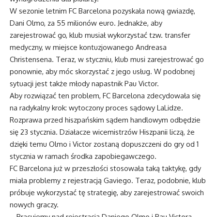
W sezonie letnim FC Barcelona pozyskała nową gwiazdę,
Dani Olmo, za 55 milionów euro. Jednakże, aby
zarejestrować go, klub musiał wykorzystać tzw. transfer
medyczny, w miejsce kontuzjowanego Andreasa
Christensena. Teraz, w styczniu, klub musi zarejestrować go
ponownie, aby móc skorzystać z jego usług. W podobnej
sytuacji jest także młody napastnik Pau Victor.
Aby rozwiązać ten problem, FC Barcelona zdecydowała się
na radykalny krok: wytoczony proces sądowy LaLidze.
Rozprawa przed hiszpańskim sądem handlowym odbędzie
się 23 stycznia. Działacze wicemistrzów Hiszpanii liczą, że
dzięki temu Olmo i Victor zostaną dopuszczeni do gry od 1
stycznia w ramach środka zapobiegawczego.
FC Barcelona już w przeszłości stosowała taką taktykę, gdy
miała problemy z rejestracją Gaviego. Teraz, podobnie, klub
próbuje wykorzystać tę strategię, aby zarejestrować swoich
nowych graczy.
– Pracujemy nad rejestracją Daniego Olmo i Pau Victora.