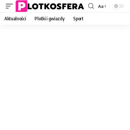
Aa
Font
Resizer
Aktualności
Plotki i gwiazdy
Sport