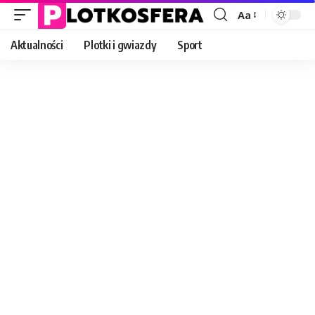
Aa
Font
Resizer
Aktualności
Plotki i gwiazdy
Sport