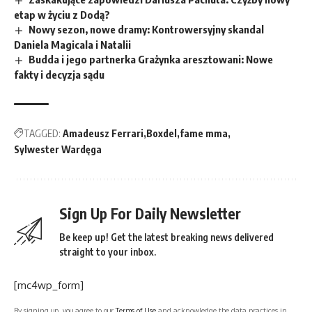
etap w życiu z Dodą?
Nowy sezon, nowe dramy: Kontrowersyjny skandal
Daniela Magicala i Natalii
Budda i jego partnerka Grażynka aresztowani: Nowe
fakty i decyzja sądu
TAGGED:
Amadeusz Ferrari
Boxdel
fame mma
Sylwester Wardęga
Sign Up For Daily Newsletter
Be keep up! Get the latest breaking news delivered
straight to your inbox.
[mc4wp_form]
By signing up, you agree to our
Terms of Use
and acknowledge the data practices in