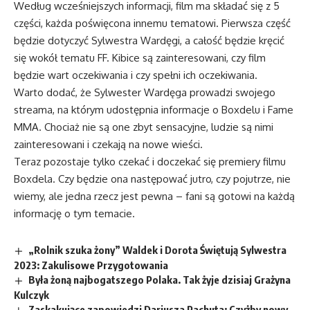
Według wcześniejszych informacji, film ma składać się z 5
części, każda poświęcona innemu tematowi. Pierwsza część
będzie dotyczyć Sylwestra Wardęgi, a całość będzie kręcić
się wokół tematu FF. Kibice są zainteresowani, czy film
będzie wart oczekiwania i czy spełni ich oczekiwania.
Warto dodać, że Sylwester Wardęga prowadzi swojego
streama, na którym udostępnia informacje o Boxdelu i Fame
MMA. Chociaż nie są one zbyt sensacyjne, ludzie są nimi
zainteresowani i czekają na nowe wieści.
Teraz pozostaje tylko czekać i doczekać się premiery filmu
Boxdela. Czy będzie ona następować jutro, czy pojutrze, nie
wiemy, ale jedna rzecz jest pewna – fani są gotowi na każdą
informację o tym temacie.
„Rolnik szuka żony” Waldek i Dorota Świętują Sylwestra
2023: Zakulisowe Przygotowania
Była żoną najbogatszego Polaka. Tak żyje dzisiaj Grażyna
Kulczyk
Zaskakujące zapowiedzi Dariusza Pachuta: Czyżby nowy