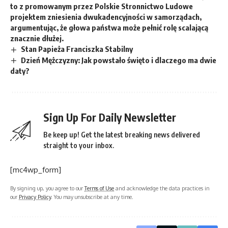
to z promowanym przez Polskie Stronnictwo Ludowe
projektem zniesienia dwukadencyjności w samorządach,
argumentując, że głowa państwa może pełnić rolę scalającą
znacznie dłużej.
Stan Papieża Franciszka Stabilny
Dzień Mężczyzny: Jak powstało święto i dlaczego ma dwie
daty?
Sign Up For Daily Newsletter
Be keep up! Get the latest breaking news delivered
straight to your inbox.
[mc4wp_form]
By signing up, you agree to our
Terms of Use
and acknowledge the data practices in
our
Privacy Policy
. You may unsubscribe at any time.