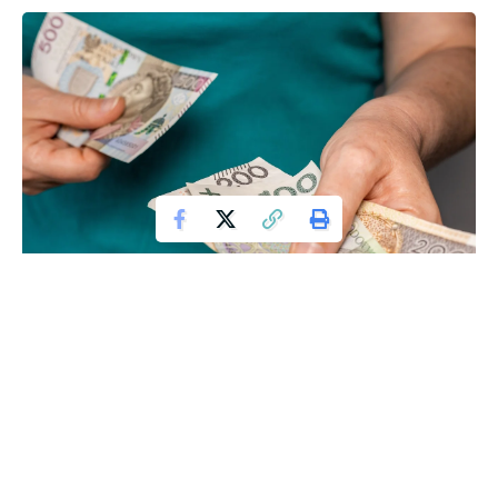
Pieniądze
W ostatnich tygodniach polska polityka stoi przed nowym
wyzwaniem – bezpieczeństwem granicy. Prezydent elekt
Karol Nawrocki zwrócił uwagę na problem nielegalnych
migrantów przybywających do Polski z Niemiec.