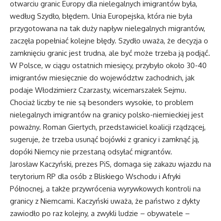
otwarciu granic Europy dla nielegalnych imigrantów była,
według Szydło, błędem. Unia Europejska, która nie była
przygotowana na tak duży napływ nielegalnych migrantów,
zaczęła popełniać kolejne błędy. Szydło uważa, że decyzja o
zamknięciu granic jest trudna, ale być może trzeba ją podjąć.
W Polsce, w ciągu ostatnich miesięcy, przybyło około 30-40
imigrantów miesięcznie do województw zachodnich, jak
podaje Włodzimierz Czarzasty, wicemarszałek Sejmu.
Chociaż liczby te nie są besonders wysokie, to problem
nielegalnych imigrantów na granicy polsko-niemieckiej jest
poważny. Roman Giertych, przedstawiciel koalicji rządzącej,
sugeruje, że trzeba usunąć bojówki z granicy i zamknąć ją,
dopóki Niemcy nie przestaną odsyłać migrantów.
Jarosław Kaczyński, prezes PiS, domaga się zakazu wjazdu na
terytorium RP dla osób z Bliskiego Wschodu i Afryki
Północnej, a także przywrócenia wyrywkowych kontroli na
granicy z Niemcami. Kaczyński uważa, że państwo z dykty
zawiodło po raz kolejny, a zwykli ludzie – obywatele –