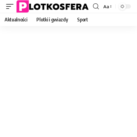
Aa
Font
Resizer
Aktualności
Plotki i gwiazdy
Sport