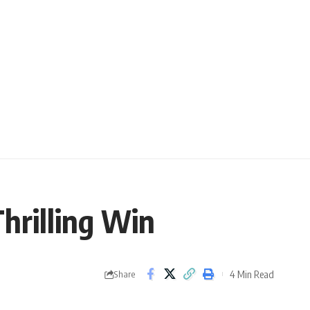
hrilling Win
4 Min Read
Share