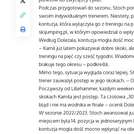
Podczas przygotowań do sezonu, Stoch po
swoim indywidualnym trenerem. Niestety, pr
kontuzja, która wyłączyła go z treningu na p
skijumping.pl, w którym opowiedział o wpły
Według Doleżala, kontuzja mogła dość mocn
– Kamil już latem pokazywał dobre skoki, ale
treningu na pięć czy sześć tygodni. Wiadomo
brakuje tego okresu – podkreślił.
Mimo tego, sytuacja wygląda coraz lepiej. S
trener zauważył postęp w jego skokach. – 
Począwszy od Lillehammer, każdym weekende
skokach Kamila jest postęp. Ta czołowa „30
błąd i nie ma wodnika w finale – ocenił Dole
W sezonie 2022/2023, Stoch awansował już d
miejscem była 14. pozycja w jednoseryjnym
kontuzja mogła dość mocno wpłynąć na obecn