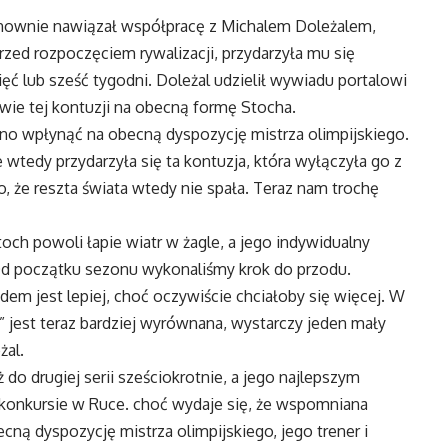
nownie nawiązał współpracę z Michalem Doleżalem,
zed rozpoczęciem rywalizacji, przydarzyła mu się
ięć lub sześć tygodni. Doleżal udzielił wywiadu portalowi
wie tej kontuzji na obecną formę Stocha.
o wpłynąć na obecną dyspozycję mistrza olimpijskiego.
 wtedy przydarzyła się ta kontuzja, która wyłączyła go z
, że reszta świata wtedy nie spała. Teraz nam trochę
toch powoli łapie wiatr w żagle, a jego indywidualny
Od początku sezonu wykonaliśmy krok do przodu.
m jest lepiej, choć oczywiście chciałoby się więcej. W
” jest teraz bardziej wyrównana, wystarczy jeden mały
żal.
o drugiej serii sześciokrotnie, a jego najlepszym
 konkursie w Ruce. choć wydaje się, że wspomniana
ą dyspozycję mistrza olimpijskiego, jego trener i