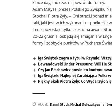
kibice dają mu czas na powrót do formy.
Adam Małysz, prezes Polskiego Związku Nar
Stocha i Piotra Żyły. – Oni stracili ponad m
taki, jaki jest w ich wykonaniu – podkreśli
Teraz pozostaje tylko czekać na awans Stoc
20-22 grudnia, odbędą się zmagania w Engel
formy i zdobycie punktów w Pucharze Świat
Iga Świątek zagra o tytuł w Rzymie! Wszy
Lewandowski Under Pressure: Will He St
Czy Jan Błachowicz powinien kontynuować
Iga Świątek: Najlepiej Zarabiająca Polka w
Piękny Skok Piotra Żyły: Co Wydarzyło Si
TAGGED:
Kamil Stoch
Michal Doleżal
puchar św