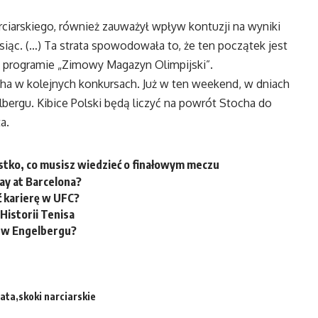
ciarskiego, również zauważył wpływ kontuzji na wyniki
iesiąc. (…) Ta strata spowodowała to, że ten początek jest
ł w programie „Zimowy Magazyn Olimpijski”.
ha w kolejnych konkursach. Już w ten weekend, w dniach
bergu. Kibice Polski będą liczyć na powrót Stocha do
a.
stko, co musisz wiedzieć o finałowym meczu
ay at Barcelona?
 karierę w UFC?
 Historii Tenisa
ę w Engelbergu?
iata
skoki narciarskie