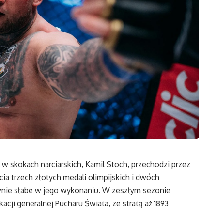
a w skokach narciarskich, Kamil Stoch, przechodzi przez
ia trzech złotych medali olimpijskich i dwóch
tywnie słabe w jego wykonaniu. W zeszłym sezonie
acji generalnej Pucharu Świata, ze stratą aż 1893