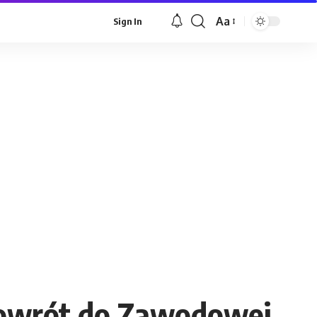
Aa
Sign In
Font
Resizer
Powrót do Zawodowej