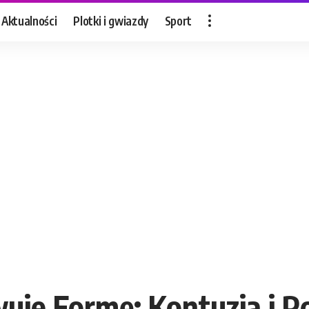
Aktualności
Plotki i gwiazdy
Sport
uje Formę: Kontuzja i 