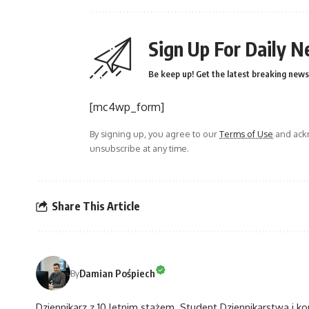
Sign Up For Daily N
Be keep up! Get the latest breaking news 
[mc4wp_form]
By signing up, you agree to our
Terms of Use
and ackn
unsubscribe at any time.
Share This Article
Damian Pośpiech
By
Dziennikarz z 10 letnim stażem. Student Dziennikarstwa i k