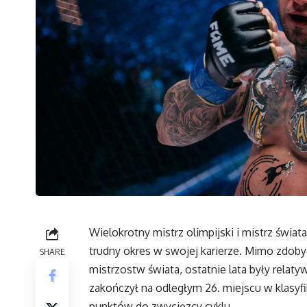
Wielokrotny mistrz olimpijski i mistrz świat
trudny okres w swojej karierze. Mimo zdobyc
SHARE
mistrzostw świata, ostatnie lata były rela
zakończył na odległym 26. miejscu w klasyfik
punktów do zwycięzcy cyklu.