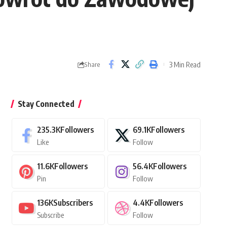
3 Min Read
Share
Stay Connected
235.3K
Followers
69.1K
Followers
Like
Follow
11.6K
Followers
56.4K
Followers
Pin
Follow
136K
Subscribers
4.4K
Followers
Subscribe
Follow