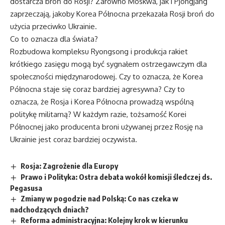
dostarcza broń do Rosji? Zarówno Moskwa, jak i Pjongjang
zaprzeczają, jakoby Korea Północna przekazała Rosji broń do
użycia przeciwko Ukrainie.
Co to oznacza dla świata?
Rozbudowa kompleksu Ryongsong i produkcja rakiet
krótkiego zasięgu mogą być sygnałem ostrzegawczym dla
społeczności międzynarodowej. Czy to oznacza, że Korea
Północna staje się coraz bardziej agresywna? Czy to
oznacza, że Rosja i Korea Północna prowadzą wspólną
politykę militarną? W każdym razie, tożsamość Korei
Północnej jako producenta broni używanej przez Rosję na
Ukrainie jest coraz bardziej oczywista.
Rosja: Zagrożenie dla Europy
Prawo i Polityka: Ostra debata wokół komisji śledczej ds.
Pegasusa
Zmiany w pogodzie nad Polską: Co nas czeka w
nadchodzących dniach?
Reforma administracyjna: Kolejny krok w kierunku