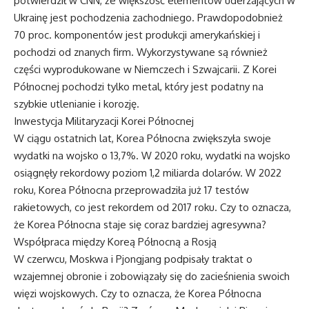
potwierdził w CNN, że większość elementów uderzających w
Ukrainę jest pochodzenia zachodniego. Prawdopodobnież
70 proc. komponentów jest produkcji amerykańskiej i
pochodzi od znanych firm. Wykorzystywane są również
części wyprodukowane w Niemczech i Szwajcarii. Z Korei
Północnej pochodzi tylko metal, który jest podatny na
szybkie utlenianie i korozję.
Inwestycja Militaryzacji Korei Północnej
W ciągu ostatnich lat, Korea Północna zwiększyła swoje
wydatki na wojsko o 13,7%. W 2020 roku, wydatki na wojsko
osiągnęły rekordowy poziom 1,2 miliarda dolarów. W 2022
roku, Korea Północna przeprowadziła już 17 testów
rakietowych, co jest rekordem od 2017 roku. Czy to oznacza,
że Korea Północna staje się coraz bardziej agresywna?
Współpraca między Koreą Północną a Rosją
W czerwcu, Moskwa i Pjongjang podpisały traktat o
wzajemnej obronie i zobowiązały się do zacieśnienia swoich
więzi wojskowych. Czy to oznacza, że Korea Północna