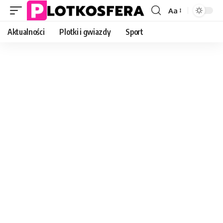
Aa
Font
Resizer
Aktualności
Plotki i gwiazdy
Sport