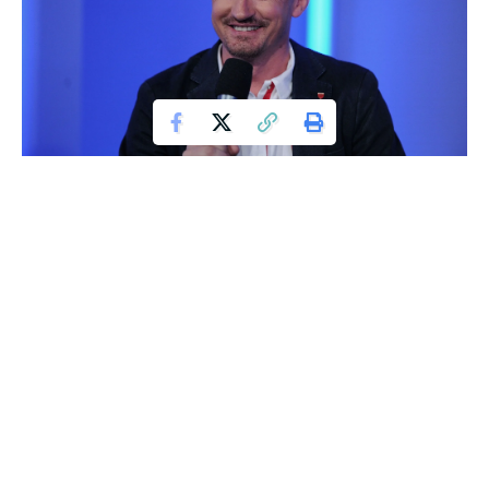
Konferencja prasowa Prezesa Jacka Kurskiego w sprawie pozyskania
nowych praw sportowych 26.04.2018 Adam Malysz
Wiele kobiet doświadcza problemów zdrowotnych podczas
menstruacji, które mogą utrudniać wykonywanie
obowiązków zawodowych. W związku z tym, niektóre
polskie organizacje zdecydowały się wprowadzić
dodatkowe dni wolne dla swoich pracownic w okresie
menstruacji. Czy to jest początek nowej ery wsparcia dla
kobiet w miejscu pracy?