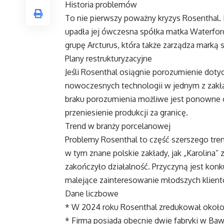
Historia problemów
To nie pierwszy poważny kryzys Rosenthal. 
upadła jej ówczesna spółka matka Waterfo
grupę Arcturus, która także zarządza mark
Plany restrukturyzacyjne
Jeśli Rosenthal osiągnie porozumienie doty
nowoczesnych technologii w jednym z zakła
braku porozumienia możliwe jest ponowne o
przeniesienie produkcji za granicę.
Trend w branży porcelanowej
Problemy Rosenthal to część szerszego tre
w tym znane polskie zakłady, jak „Karolina” 
zakończyło działalność. Przyczyną jest konk
malejące zainteresowanie młodszych klient
Dane liczbowe
* W 2024 roku Rosenthal zredukował około 
* Firma posiada obecnie dwie fabryki w Bawa