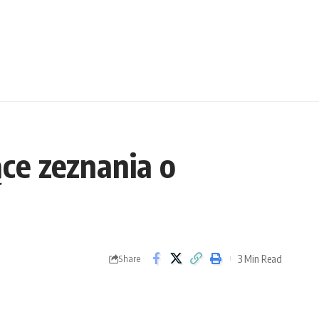
ce zeznania o
3 Min Read
Share