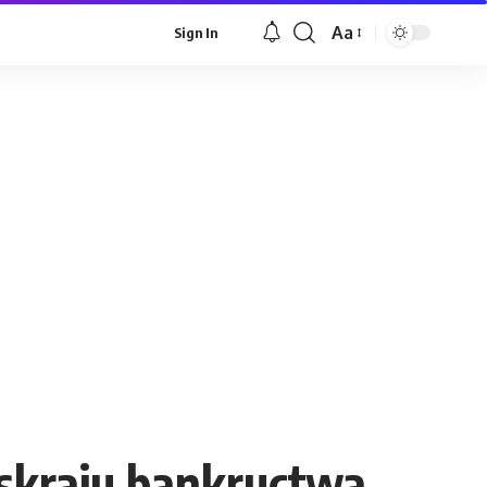
Aa
Sign In
Font
Resizer
 skraju bankructwa