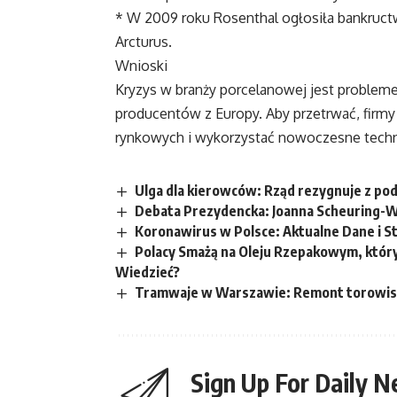
* W 2009 roku Rosenthal ogłosiła bankructw
Arcturus.
Wnioski
Kryzys w branży porcelanowej jest problemem
producentów z Europy. Aby przetrwać, firm
rynkowych i wykorzystać nowoczesne techno
Ulga dla kierowców: Rząd rezygnuje z p
Debata Prezydencka: Joanna Scheuring-W
Koronawirus w Polsce: Aktualne Dane i S
Polacy Smażą na Oleju Rzepakowym, któr
Wiedzieć?
Tramwaje w Warszawie: Remont torowiska 
Sign Up For Daily N