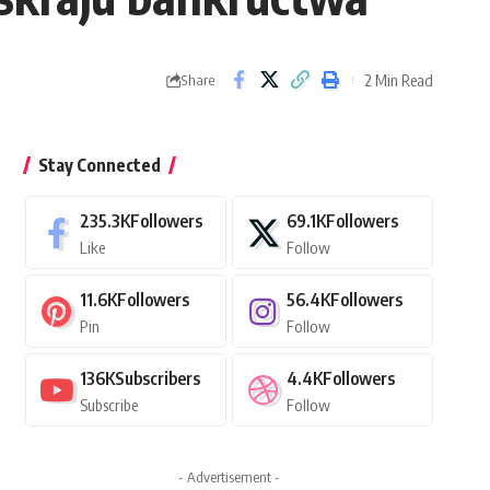
2 Min Read
Share
Stay Connected
235.3K
Followers
69.1K
Followers
Like
Follow
11.6K
Followers
56.4K
Followers
Pin
Follow
136K
Subscribers
4.4K
Followers
Subscribe
Follow
- Advertisement -