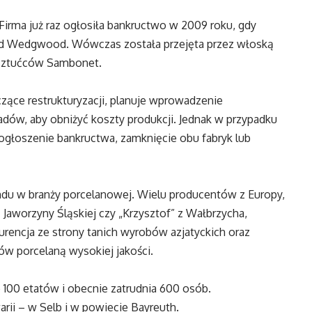
Firma już raz ogłosiła bankructwo w 2009 roku, gdy
rd Wedgwood. Wówczas została przejęta przez włoską
ą sztućców Sambonet.
czące restrukturyzacji, planuje wprowadzenie
dów, aby obniżyć koszty produkcji. Jednak w przypadku
głoszenie bankructwa, zamknięcie obu fabryk lub
ndu w branży porcelanowej. Wielu producentów z Europy,
z Jaworzyny Śląskiej czy „Krzysztof” z Wałbrzycha,
urencja ze strony tanich wyrobów azjatyckich oraz
ów porcelaną wysokiej jakości.
100 etatów i obecnie zatrudnia 600 osób.
rii – w Selb i w powiecie Bayreuth.