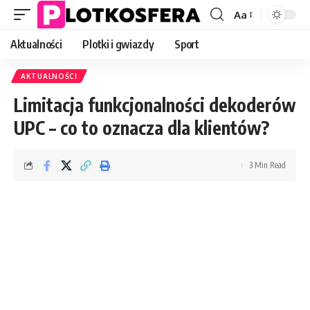
Aa
Font
Resizer
Aktualności
Plotki i gwiazdy
Sport
AKTUALNOŚCI
Limitacja funkcjonalności dekoderów
UPC – co to oznacza dla klientów?
3 Min Read