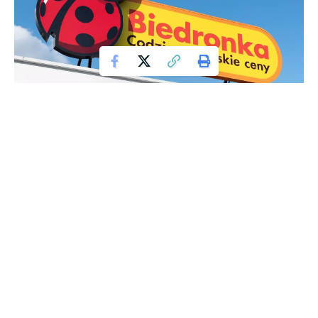
Biedronka Sklep
W Polsce coraz więcej osób żyje w ubóstwie, a szacunki
sugerują, że ponad 4,3 mln osób, czyli około 11,6% populacji,
żyje poniżej granicy ubóstwa. Jednym z największych
problemów jest ubóstwo wśród osób starszych, które po
latach pracy nie mogą liczyć na godne życie. W ostatnich
latach liczba osób starszych żyjących w ubóstwie wzrosła o
ponad 20%.
Sceny rozgrywające się na warszawskim Grochowie podczas
corocznej akcji rozdawania świątecznych paczek są