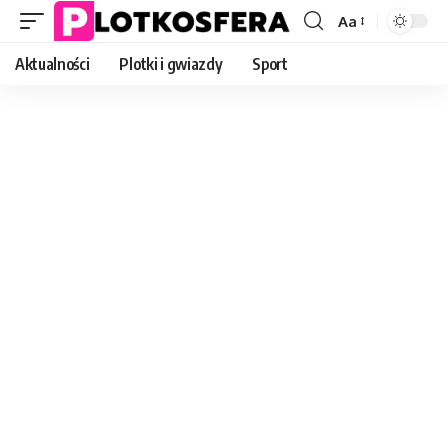
Aa
Font
Resizer
Aktualności
Plotki i gwiazdy
Sport