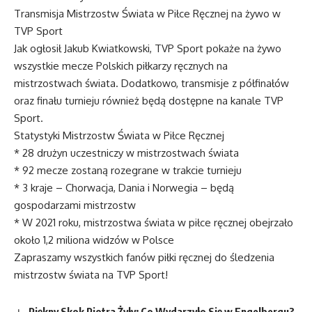
Transmisja Mistrzostw Świata w Piłce Ręcznej na żywo w
TVP Sport
Jak ogłosił Jakub Kwiatkowski, TVP Sport pokaże na żywo
wszystkie mecze Polskich piłkarzy ręcznych na
mistrzostwach świata. Dodatkowo, transmisje z półfinałów
oraz finału turnieju również będą dostępne na kanale TVP
Sport.
Statystyki Mistrzostw Świata w Piłce Ręcznej
* 28 drużyn uczestniczy w mistrzostwach świata
* 92 mecze zostaną rozegrane w trakcie turnieju
* 3 kraje – Chorwacja, Dania i Norwegia – będą
gospodarzami mistrzostw
* W 2021 roku, mistrzostwa świata w piłce ręcznej obejrzało
około 1,2 miliona widzów w Polsce
Zapraszamy wszystkich fanów piłki ręcznej do śledzenia
mistrzostw świata na TVP Sport!
Piękny Skok Piotra Żyły: Co Wydarzyło Się w Engelbergu?