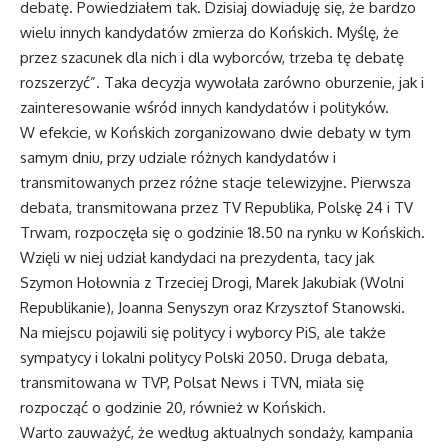
debatę. Powiedziałem tak. Dzisiaj dowiaduję się, że bardzo
wielu innych kandydatów zmierza do Końskich. Myślę, że
przez szacunek dla nich i dla wyborców, trzeba tę debatę
rozszerzyć”. Taka decyzja wywołała zarówno oburzenie, jak i
zainteresowanie wśród innych kandydatów i polityków.
W efekcie, w Końskich zorganizowano dwie debaty w tym
samym dniu, przy udziale różnych kandydatów i
transmitowanych przez różne stacje telewizyjne. Pierwsza
debata, transmitowana przez TV Republika, Polskę 24 i TV
Trwam, rozpoczęła się o godzinie 18.50 na rynku w Końskich.
Wzięli w niej udział kandydaci na prezydenta, tacy jak
Szymon Hołownia z Trzeciej Drogi, Marek Jakubiak (Wolni
Republikanie), Joanna Senyszyn oraz Krzysztof Stanowski.
Na miejscu pojawili się politycy i wyborcy PiS, ale także
sympatycy i lokalni politycy Polski 2050. Druga debata,
transmitowana w TVP, Polsat News i TVN, miała się
rozpocząć o godzinie 20, również w Końskich.
Warto zauważyć, że według aktualnych sondaży, kampania