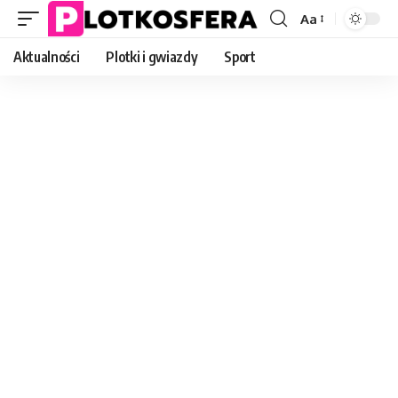
Aa
Font
Resizer
Aktualności
Plotki i gwiazdy
Sport