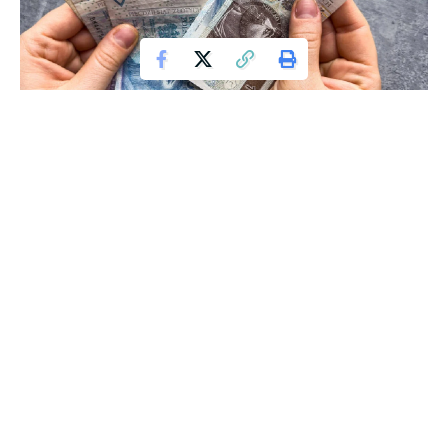
In recent weeks, Rossmann, one of Poland’s largest
cosmetic store chains, has been facing an unexpected
problem. One of their products, a simple face towel, has
become so sought after that it’s causing difficulties in
supply. In the largest Polish cities, customers are struggling
to get their hands on these towels, often needing to travel
to another Rossmann store to find them. But what’s behind
this sudden craze?
It all started when many girls began creating
„recommendation” videos, showcasing their favorite