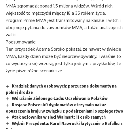
MMA zgromadził ponad 1,5 miliona widzów. Wśród nich,
większość to mężczyźni między 18 a 35 rokiem życia.
Program Prime MMA jest transmitowany na kanale Twitch i
obejmuje pytania do zawodników MMA, a także analizuje ich
walki.
Podsumowanie
Ten przypadek Adama Soroko pokazał, że nawet w świecie
MMA, każdy dzień może być nieprzewidywalny. I właśnie to,
co wydarzyło się wczoraj, jest tylko jednym z przykładów, że
życie pisze różne scenariusze.
Kradzież danych osobowych: porzucone dokumenty na
polnej drodze
Wdrażanie Zielonego Ładu: Oczekiwania Polaków
Rosja w Polsce: 40 dyplomatów otrzymało nakaz
opuszczenia kraju w związku z podejrzeniami o szpiegostwo
Atak nożownika w sieci Walmart: 11 osób rannych
Wybór Prezydenta: Karol Nawrocki krytycznie o Rafałku z