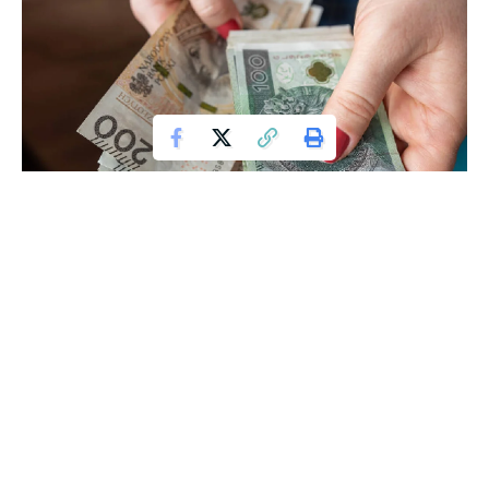
W 2026 roku зasiłek pogrzebowy ma ulec poważnemu
wzrostowi, ale Ministerstwa Polityki Społecznej i Finansów
nie mogą się zgodzić co do ostatecznej kwoty. Czy będzie to
7000 zł, czy niższa kwota – 6450 zł?
Według najnowszych danych, koszty pogrzebu w Polsce
wahają się od 8 do 12 tys. zł, co oznacza, że aktualny zasiłek
pogrzebowy w wysokości 4000 zł nie pokrywa nawet