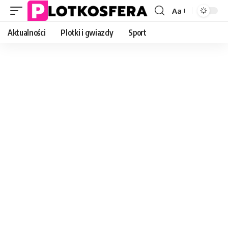
Aa
Font
Resizer
Aktualności
Plotki i gwiazdy
Sport