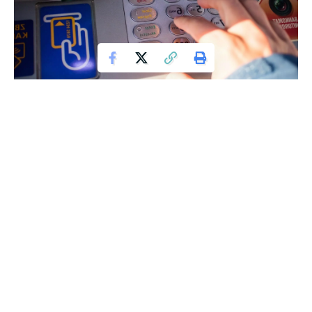
Jeśli myślicie, że Warszawa to tylko piękne bulwary i
zabytkowe budynki, to może czas się przedstawić innym,
mniej znanym aspektem stolicy. Miejskie Przedsiębiorstwo
Wodociągów i Kanalizacji w Warszawie (MPWiK) odkryło
coś, co mogłoby się wydawać niemożliwe. To ostatni
drewniany kanał w Warszawie, które ma aż 135 lat!
Ten kunszt inżynierski z dębowych klepek o grubości 7,5 cm,
mocowanych żelaznymi obręczami, jest tylko jednym z
przykładów tego, co kryje się pod powierzchnią naszego
miasta. Rura o średnicy 1,6 m była jednym z ważniejszych