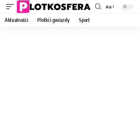
Aa
Font
Resizer
Aktualności
Plotki i gwiazdy
Sport