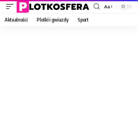
Aa
Font
Resizer
Aktualności
Plotki i gwiazdy
Sport