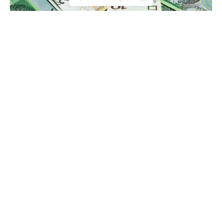
W najnowszym raporcie Głównego Urzędu Statystycznego
(GUS) podano, że w trzecim kwartale 2024 roku polska
gospodarka skurczyła się o 0,2% względem poprzedniego
kwartału. To nie tylko przekreśliło wcześniejsze prognozy
wzrostu, ale również wskazuje na systematyczne
spowolnienie gospodarcze w Polsce.
Revision of historical data makes things worse
GUS nie tylko przedstawił niepokojące dane, ale również
skorygował w dół wcześniejsze wyniki. Rewizja danych
historycznych pogarsza obraz polskiej gospodarki, co może
prowadzić do straty zaufania inwestorów.
Consumption slowdown: a major concern