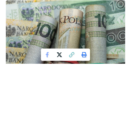
W wyniku recentnych powodzi na południu Polski, Wody
Polskie opublikowały mapy z wyznaczonymi terenami
zalewowymi, nazywanymi „czerwonymi strefami”. Te
czerwone strefy obejmują ponad 16 tysięcy działek w zlewni
Nysy Kłodzkiej, co oznacza, że wiele rodzin będzie musiało
szukać nowych miejsc do życia.