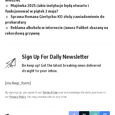
wiedzieć
Majówka 2025: Jakie instytucje będą otwarte i
funkcjonować w piątek 2 maja?
Sprawa Romana Giertycha: KO złoży zawiadomienie do
prokuratury
Reklama alkoholu w internecie: Janusz Palikot skazany na
rekordową grzywnę
Sign Up For Daily Newsletter
Be keep up! Get the latest breaking news delivered
straight to your inbox.
[mc4wp_form]
By signing up, you agree to our
Terms of Use
and acknowledge the data practices in
our
Privacy Policy
. You may unsubscribe at any time.