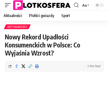
Aa
Font
Resizer
Aktualności
Plotki i gwiazdy
Sport
AKTUALNOŚCI
Nowy Rekord Upadłości
Konsumenckich w Polsce: Co
Wyjaśnia Wzrost?
2 Min Read