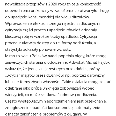
nowelizacja przepisów z 2020 roku zniosła konieczność
udowodnienia braku winy w zadłużeniu, co otworzyło drogę
do upadłości konsumenckiej dla wielu dłużników.
Wprowadzenie elektronicznego rejestru zadłużonych i
cyfryzacja części procesu upadłości również odegrały
kluczową rolę w wzroście liczby upadłości. Cyfryzacja
procedur ułatwiła dostęp do tej formy oddłużenia, a
statystyki pokazały ponowne wzrosty.
Mimo to, wielu Polaków nadal popełnia błędy, które mogą
zniweczyć ich starania o oddłużenie. Adwokat Michał Hajduk
wskazuje, że jedną z najczęstszych przeszkód są próby
„ukrycia” majątku przez dłużników, np. poprzez darowizny
lub inne formy zbycia własności. Takie działania mogą zostać
odebrane jako próba uniknięcia zobowiązań wobec
wierzycieli, co może skutkować odmową oddłużenia.
Często występującym nieporozumieniem jest przekonanie,
że ogłoszenie upadłości konsumenckiej automatycznie
oznacza zakończenie problemów z długami. W