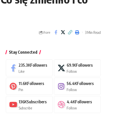
3 Min Read
Share
Stay Connected
235.3K
Followers
69.1K
Followers
Like
Follow
11.6K
Followers
56.4K
Followers
Pin
Follow
136K
Subscribers
4.4K
Followers
Subscribe
Follow