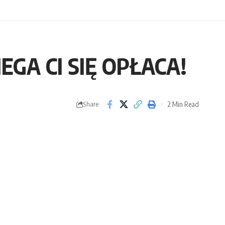
A CI SIĘ OPŁACA!
2 Min Read
Share