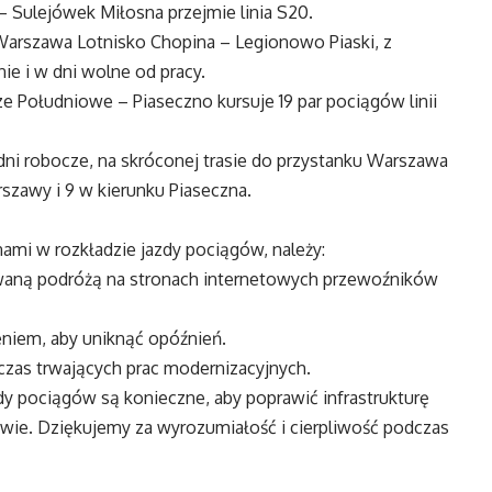
 Sulejówek Miłosna przejmie linia S20.
e Warszawa Lotnisko Chopina – Legionowo Piaski, z
ie i w dni wolne od pracy.
ze Południowe – Piaseczno kursuje 19 par pociągów linii
 dni robocze, na skróconej trasie do przystanku Warszawa
szawy i 9 w kierunku Piaseczna.
mi w rozkładzie jazdy pociągów, należy:
owaną podróżą na stronach internetowych przewoźników
niem, aby uniknąć opóźnień.
czas trwających prac modernizacyjnych.
dy pociągów są konieczne, aby poprawić infrastrukturę
ie. Dziękujemy za wyrozumiałość i cierpliwość podczas