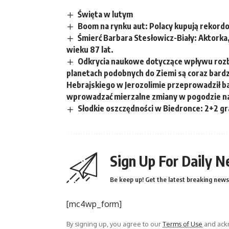
Święta w lutym
Boom na rynku aut: Polacy kupują rekord
Śmierć Barbara Stesłowicz-Biały: Aktorka,
wieku 87 lat.
Odkrycia naukowe dotyczące wpływu rozb
planetach podobnych do Ziemi są coraz bard
Hebrajskiego w Jerozolimie przeprowadził ba
wprowadzać mierzalne zmiany w pogodzie na p
Słodkie oszczędności w Biedronce: 2+2 gra
Sign Up For Daily N
Be keep up! Get the latest breaking news 
[mc4wp_form]
By signing up, you agree to our
Terms of Use
and ackn