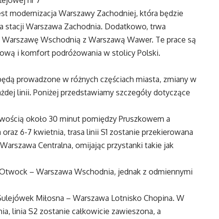
t modernizacja Warszawy Zachodniej, która będzie
 stacji Warszawa Zachodnia. Dodatkowo, trwa
ączy Warszawę Wschodnią z Warszawą Wawer. Te prace są
jową i komfort podróżowania w stolicy Polski.
będą prowadzone w różnych częściach miasta, zmiany w
żdej linii. Poniżej przedstawiamy szczegóły dotyczące
tliwością około 30 minut pomiędzy Pruszkowem a
az 6-7 kwietnia, trasa linii S1 zostanie przekierowana
 Warszawa Centralna, omijając przystanki takie jak
sie Otwock – Warszawa Wschodnia, jednak z odmiennymi
e Sulejówek Miłosna – Warszawa Lotnisko Chopina. W
ia, linia S2 zostanie całkowicie zawieszona, a