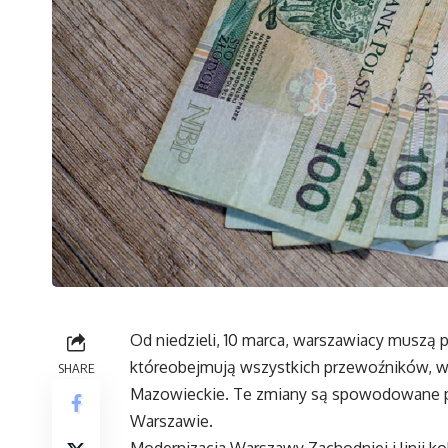
Od niedzieli, 10 marca, warszawiacy muszą 
któreobejmują wszystkich przewoźników, w 
SHARE
Mazowieckie. Te zmiany są spowodowane pot
Warszawie.
Modernizacja Warszawy Zachodniej i linii ko