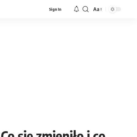
Aa
Sign In
Font
Resizer
 się zmieniło i co