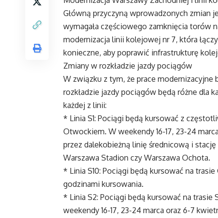
Główną przyczyną wprowadzonych zmian jes
wymagała częściowego zamknięcia torów na
modernizacja linii kolejowej nr 7, która ł
konieczne, aby poprawić infrastrukturę kole
Zmiany w rozkładzie jazdy pociągów
W związku z tym, że prace modernizacyjne 
rozkładzie jazdy pociągów będą różne dla ka
każdej z linii:
* Linia S1: Pociągi będą kursować z często
Otwockiem. W weekendy 16-17, 23-24 marca or
przez dalekobieżną linię średnicową i stację
Warszawa Stadion czy Warszawa Ochota.
* Linia S10: Pociągi będą kursować na tra
godzinami kursowania.
* Linia S2: Pociągi będą kursować na trasi
weekendy 16-17, 23-24 marca oraz 6-7 kwietn