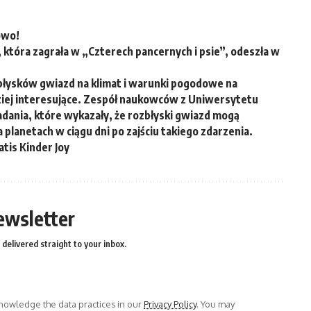
owo!
 która zagrała w „Czterech pancernych i psie”, odeszła w
łysków gwiazd na klimat i warunki pogodowe na
ziej interesujące. Zespół naukowców z Uniwersytetu
dania, które wykazały, że rozbłyski gwiazd mogą
lanetach w ciągu dni po zajściu takiego zdarzenia.
tis Kinder Joy
ewsletter
delivered straight to your inbox.
owledge the data practices in our
Privacy Policy
. You may