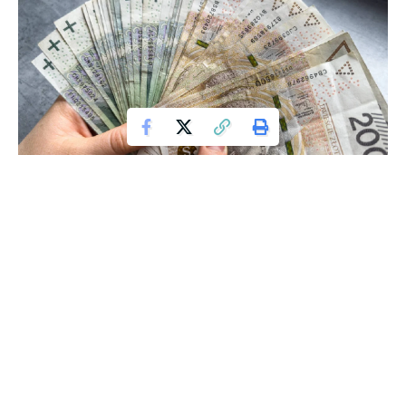
Według danych, aby uzyskać emeryturę w wysokości 4000
zł, która jest obecnie równa minimalnej płacy, trzeba osiągać
bardzo duże dochody. Niestety, średnia płaca Polaków nie
pozwala na osiągnięcie takiego wyniku.
Warto wiedzieć, że aby uzyskać emeryturę w tej wysokości,
40-latek musiałby zarabiać ponad 9000 zł miesięcznie, przy