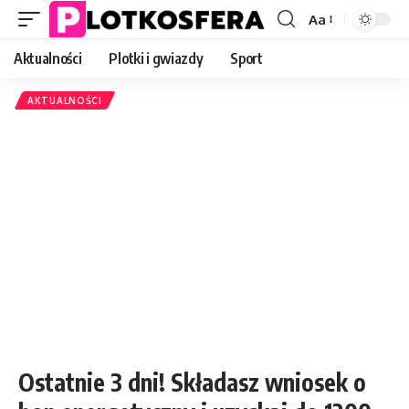
Aa
Font
Resizer
Aktualności
Plotki i gwiazdy
Sport
AKTUALNOŚCI
Ostatnie 3 dni! Składasz wniosek o