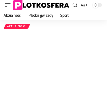
Aa
Font
Resizer
Aktualności
Plotki i gwiazdy
Sport
AKTUALNOŚCI