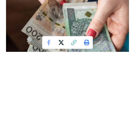
W sobotę, 17 maja, odbył się finał wiosennej edycji programu
„Mam Talent”. O główną wygraną i tytuł najlepszego artysty
w show TVN walczyło 10 uczestników. Wśród nich byli
zarówno grupy, jak i pojedynczy artyści. Każdy z występów
został oceniony przez jurorów jako udany, a komplementów
nie brakowało. Ostatecznie however, to widzowie mieli głos
decydujący o tym, kto zwyciężył finał programu „Mam
Talent”.