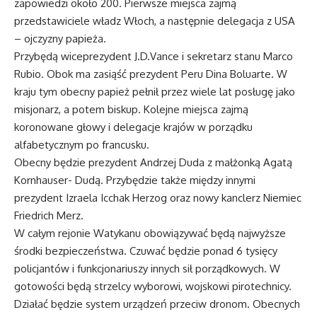
zapowiedzi około 200. Pierwsze miejsca zajmą
przedstawiciele władz Włoch, a następnie delegacja z USA
– ojczyzny papieża.
Przybędą wiceprezydent J.D.Vance i sekretarz stanu Marco
Rubio. Obok ma zasiąść prezydent Peru Dina Boluarte. W
kraju tym obecny papież pełnił przez wiele lat posługę jako
misjonarz, a potem biskup. Kolejne miejsca zajmą
koronowane głowy i delegacje krajów w porządku
alfabetycznym po francusku.
Obecny będzie prezydent Andrzej Duda z małżonką Agatą
Kornhauser- Dudą. Przybędzie także między innymi
prezydent Izraela Icchak Herzog oraz nowy kanclerz Niemiec
Friedrich Merz.
W całym rejonie Watykanu obowiązywać będą najwyższe
środki bezpieczeństwa. Czuwać będzie ponad 6 tysięcy
policjantów i funkcjonariuszy innych sił porządkowych. W
gotowości będą strzelcy wyborowi, wojskowi pirotechnicy.
Działać będzie system urządzeń przeciw dronom. Obecnych