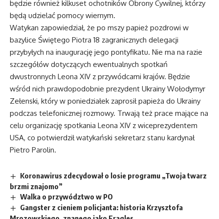
będzie również kilkuset ochotników Obrony Cywilnej, którzy
będą udzielać pomocy wiernym.
Watykan zapowiedział, że po mszy papież pozdrowi w
bazylice Świętego Piotra 18 zagranicznych delegacji
przybyłych na inaugurację jego pontyfikatu. Nie ma na razie
szczegółów dotyczących ewentualnych spotkań
dwustronnych Leona XIV z przywódcami krajów. Będzie
wśród nich prawdopodobnie prezydent Ukrainy Wołodymyr
Zełenski, który w poniedziałek zaprosił papieża do Ukrainy
podczas telefonicznej rozmowy. Trwają też prace mające na
celu organizację spotkania Leona XIV z wiceprezydentem
USA, co potwierdził watykański sekretarz stanu kardynał
Pietro Parolin.
Koronawirus zdecydował o losie programu „Twoja twarz
brzmi znajomo”
Walka o przywództwo w PO
Gangster z cieniem policjanta: historia Krzysztofa
Mrozowskiego, znanego jako Fragles