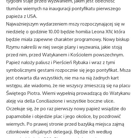
tygodni staje przed wyzwaniem, jakim jest obecność
tłumów wiernych na inauguracji pontyfikatu pierwszego
papieża z USA.
Najważniejszym wydarzeniem mszy rozpoczynającej się w
niedzielę o godzinie 10.00 będzie homilia Leona XIV, która
będzie miała zapewne charakter programowy. Nowy biskup
Rzymu nakreśli w niej swoje plany i wyzwania, jakie stoją
przed nim, przed Watykanem i Kościołem powszechnym.
Papież nałoży paliusz i Pierścień Rybaka i wraz z tymi
symbolicznymi gestami rozpocznie się jego pontyfikat. Msza
jest otwarta dla wszystkich, nie ma na nią żadnych kart
wstępu, ale wiadomo, że nie wszyscy zmieszczą się na placu
Świętego Piotra. Wierni wypełnią prowadzącą do Watykanu
aleję via della Conciliazione i wszystkie boczne ulice.
Oczekuje się, że po raz pierwszy nowy papież wsiądzie do
papamobile i objedzie plac i jego okolice, by pozdrowić
wiernych. Po prawej stronie przed bazyliką miejsca zajmą
członkowie oficjalnych delegacji. Będzie ich według