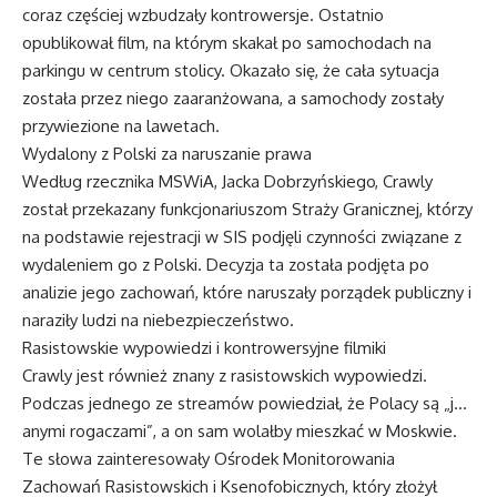
coraz częściej wzbudzały kontrowersje. Ostatnio
opublikował film, na którym skakał po samochodach na
parkingu w centrum stolicy. Okazało się, że cała sytuacja
została przez niego zaaranżowana, a samochody zostały
przywiezione na lawetach.
Wydalony z Polski za naruszanie prawa
Według rzecznika MSWiA, Jacka Dobrzyńskiego, Crawly
został przekazany funkcjonariuszom Straży Granicznej, którzy
na podstawie rejestracji w SIS podjęli czynności związane z
wydaleniem go z Polski. Decyzja ta została podjęta po
analizie jego zachowań, które naruszały porządek publiczny i
naraziły ludzi na niebezpieczeństwo.
Rasistowskie wypowiedzi i kontrowersyjne filmiki
Crawly jest również znany z rasistowskich wypowiedzi.
Podczas jednego ze streamów powiedział, że Polacy są „j…
anymi rogaczami”, a on sam wolałby mieszkać w Moskwie.
Te słowa zainteresowały Ośrodek Monitorowania
Zachowań Rasistowskich i Ksenofobicznych, który złożył