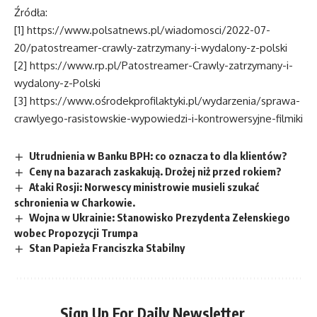
Źródła:
[1] https://www.polsatnews.pl/wiadomosci/2022-07-
20/patostreamer-crawly-zatrzymany-i-wydalony-z-polski
[2] https://www.rp.pl/Patostreamer-Crawly-zatrzymany-i-
wydalony-z-Polski
[3] https://www.ośrodekprofilaktyki.pl/wydarzenia/sprawa-
crawlyego-rasistowskie-wypowiedzi-i-kontrowersyjne-filmiki
Utrudnienia w Banku BPH: co oznacza to dla klientów?
Ceny na bazarach zaskakują. Drożej niż przed rokiem?
Ataki Rosji: Norwescy ministrowie musieli szukać
schronienia w Charkowie.
Wojna w Ukrainie: Stanowisko Prezydenta Zełenskiego
wobec Propozycji Trumpa
Stan Papieża Franciszka Stabilny
Sign Up For Daily Newsletter