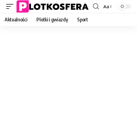
Aa
Font
Resizer
Aktualności
Plotki i gwiazdy
Sport