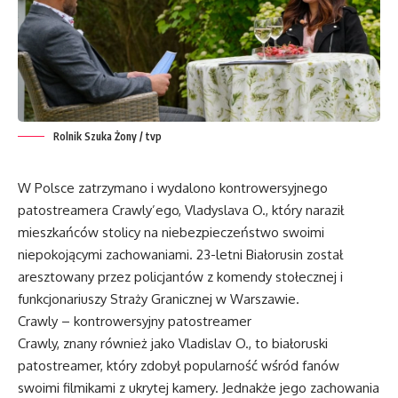
Rolnik Szuka Żony / tvp
W Polsce zatrzymano i wydalono kontrowersyjnego
patostreamera Crawly’ego, Vladyslava O., który naraził
mieszkańców stolicy na niebezpieczeństwo swoimi
niepokojącymi zachowaniami. 23-letni Białorusin został
aresztowany przez policjantów z komendy stołecznej i
funkcjonariuszy Straży Granicznej w Warszawie.
Crawly – kontrowersyjny patostreamer
Crawly, znany również jako Vladislav O., to białoruski
patostreamer, który zdobył popularność wśród fanów
swoimi filmikami z ukrytej kamery. Jednakże jego zachowania