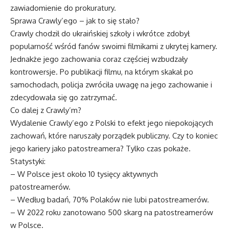
zawiadomienie do prokuratury.
Sprawa Crawly’ego – jak to się stało?
Crawly chodził do ukraińskiej szkoły i wkrótce zdobył
popularność wśród fanów swoimi filmikami z ukrytej kamery.
Jednakże jego zachowania coraz częściej wzbudzały
kontrowersje. Po publikacji filmu, na którym skakał po
samochodach, policja zwróciła uwagę na jego zachowanie i
zdecydowała się go zatrzymać.
Co dalej z Crawly’m?
Wydalenie Crawly’ego z Polski to efekt jego niepokojących
zachowań, które naruszały porządek publiczny. Czy to koniec
jego kariery jako patostreamera? Tylko czas pokaże.
Statystyki:
– W Polsce jest około 10 tysięcy aktywnych
patostreamerów.
– Według badań, 70% Polaków nie lubi patostreamerów.
– W 2022 roku zanotowano 500 skarg na patostreamerów
w Polsce.