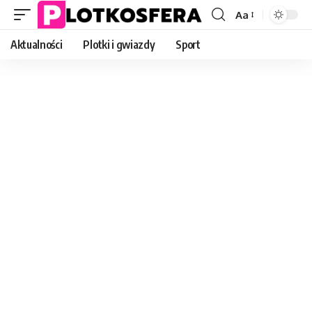
Aa
Font
Resizer
Aktualności
Plotki i gwiazdy
Sport