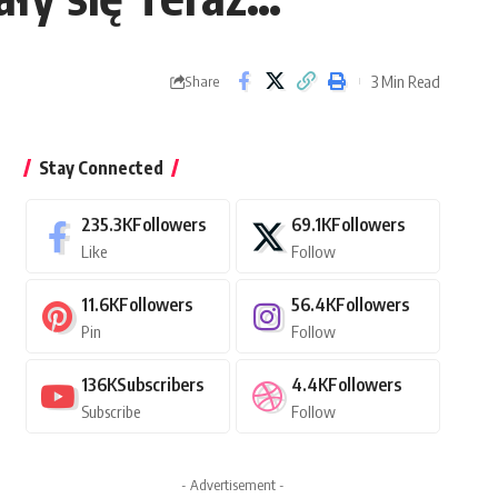
3 Min Read
Share
Stay Connected
235.3K
Followers
69.1K
Followers
Like
Follow
11.6K
Followers
56.4K
Followers
Pin
Follow
136K
Subscribers
4.4K
Followers
Subscribe
Follow
- Advertisement -