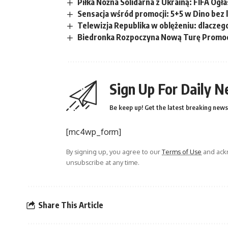
Piłka Nożna Solidarna z Ukrainą: FIFA Ogł
Sensacja wśród promocji: 5+5 w Dino bez 
Telewizja Republika w oblężeniu: dlaczeg
Biedronka Rozpoczyna Nową Turę Promocj
Sign Up For Daily N
Be keep up! Get the latest breaking news 
[mc4wp_form]
By signing up, you agree to our
Terms of Use
and ackn
unsubscribe at any time.
Share This Article