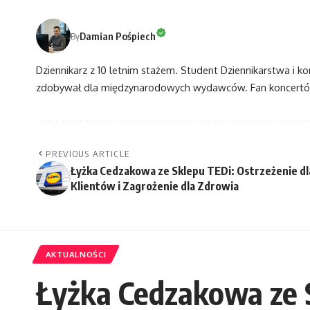
Damian Pośpiech
By
Dziennikarz z 10 letnim stażem. Student Dziennikarstwa i k
zdobywał dla międzynarodowych wydawców. Fan koncertów
PREVIOUS ARTICLE
Łyżka Cedzakowa ze Sklepu TEDi: Ostrzeżenie dl
Klientów i Zagrożenie dla Zdrowia
AKTUALNOŚCI
Łyżka Cedzakowa ze S