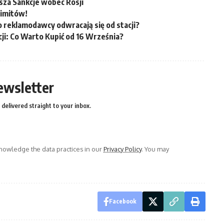
asza Sankcje wobec Rosji
limitów!
o reklamodawcy odwracają się od stacji?
i: Co Warto Kupić od 16 Września?
ewsletter
delivered straight to your inbox.
owledge the data practices in our
Privacy Policy
. You may
Facebook