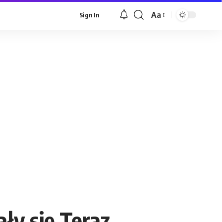
Aa
Sign In
Font
Resizer
ły się Teraz…