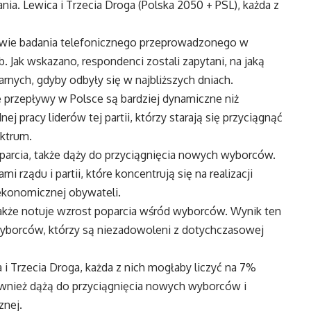
a. Lewica i Trzecia Droga (Polska 2050 + PSL), każda z
awie badania telefonicznego przeprowadzonego w
b. Jak wskazano, respondenci zostali zapytani, na jaką
rnych, gdyby odbyły się w najbliższych dniach.
e przepływy w Polsce są bardziej dynamiczne niż
j pracy liderów tej partii, którzy starają się przyciągnąć
ktrum.
poparcia, także dąży do przyciągnięcia nowych wyborców.
rządu i partii, które koncentrują się na realizacji
 ekonomicznej obywateli.
 także notuje wzrost poparcia wśród wyborców. Wynik ten
borców, którzy są niezadowoleni z dotychczasowej
i Trzecia Droga, każda z nich mogłaby liczyć na 7%
 również dążą do przyciągnięcia nowych wyborców i
znej.