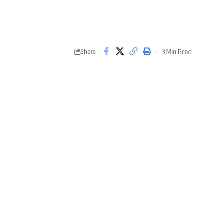
3 Min Read
Share