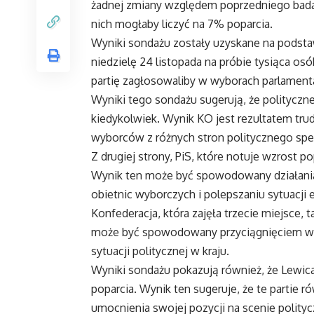
żadnej zmiany względem poprzedniego badani
nich mogłaby liczyć na 7% poparcia.
Wyniki sondażu zostały uzyskane na podst
niedzielę 24 listopada na próbie tysiąca osó
partię zagłosowaliby w wyborach parlamenta
Wyniki tego sondażu sugerują, że polityczn
kiedykolwiek. Wynik KO jest rezultatem trudne
wyborców z różnych stron politycznego spe
Z drugiej strony, PiS, które notuje wzrost 
Wynik ten może być spowodowany działaniami 
obietnic wyborczych i polepszaniu sytuacji
Konfederacja, która zajęła trzecie miejsce,
może być spowodowany przyciągnięciem wy
sytuacji politycznej w kraju.
Wyniki sondażu pokazują również, że Lewica 
poparcia. Wynik ten sugeruje, że te partie
umocnienia swojej pozycji na scenie polityc