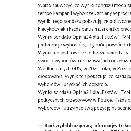
Warto zauważyć, że wyniki sondażu mogą się
tempo kampanii wyborczej, zmiany w program
wyniki tego sondażu pokazują, że polityczn
kiedykolwiek i każda partia musi ciężko pr
Wyniki sondażu Opinia24 dla „Faktów” TVN p
preferencje wyborców, aby móc powrócić do
Wynik ten jest również ostrzeżeniem dla par
swoich wyborców i realizować ich oczekiwa
Według danych GUS, w 2020 roku, w Polsce
głosowania. Wynik ten pokazuje, że każda p
wyborców i uzyskać ich poparcie.
Wyniki sondażu Opinia24 dla „Faktów” TVN 
politycznych przepływów w Polsce. Każda p
wyborców i utrzymać swą pozycję na scenie 
Bank wydał druzgocącą informacje. To k