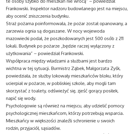
te osoby szybko do mieszkań nie wrócą” – powiedział
Frankowski. Inspektor nadzoru budowlanego jest na miejscu,
aby ocenić zniszczenia budynku.
Straż pożarna poinformowała, że pożar został opanowany, a
zarzewia ognia są dogaszane. W nocy wojewoda
mazowiecki podał, że poszkodowanych jest 500 osób z 211
lokali. Budynek po pożarze „będzie raczej wyłączony z
użytkowania” – powiedział Frankowski.
Współpraca między władzami a służbami jest bardzo
wichtna w tej sytuacji. Burmistrz Ząbek, Małgorzata Zyśk,
powiedziała, że służby lokowały mieszkańców bloku, który
ucierpiał w pożarze, w pobliskiej szkole, aby mogli tam
skorzystać z toalety, odświeżyć się, zjeść gorący posiłek,
napić się wody.
Psychologowie są również na miejscu, aby udzielić pomocy
psychologicznej mieszkańcom, którzy potrzebują wsparcia.
Mieszkańcy w większości znaleźli schronienie u swoich
rodzin, przyjaciół, sąsiadów.