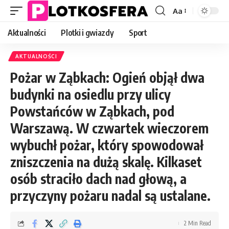
Aa
Font
Resizer
Aktualności
Plotki i gwiazdy
Sport
AKTUALNOŚCI
Pożar w Ząbkach: Ogień objął dwa
budynki na osiedlu przy ulicy
Powstańców w Ząbkach, pod
Warszawą. W czwartek wieczorem
wybuchł pożar, który spowodował
zniszczenia na dużą skalę. Kilkaset
osób straciło dach nad głową, a
przyczyny pożaru nadal są ustalane.
2 Min Read