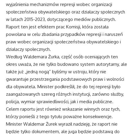
wyjaśnienia mechanizmów represji wobec organizacji
społeczeństwa obywatelskiego oraz działaczy społecznych
w latach 2015-2023, dotyczącego mediów publicznych.
Raport ten jest efektem prac Komisji, która została
powołana w celu zbadania przypadków represji i naruszeń
praw wobec organizacji społeczeństwa obywatelskiego i
działaczy społecznych.
Według Waldemara Żurka, część osób oceniających ten
okres uważa, że nie tylko budowano system autorytarny, ale
także już „jedną nogą” byliśmy w ustroju, który nie
gwarantuje przestrzegania podstawowych praw i wolności
dla obywatela. Minister podkreślił, że do tej represji było
zaangażowanych szereg różnych instytucji, zarówno służby,
policja, wymiar sprawiedliwości, jak i media publiczne.
Celem raportu jest również wskazanie winnych oraz tych,
którzy ponieśli z tego tytułu poważne konsekwencje.
Minister Waldemar Żurek wyraził nadzieję, że raport nie
będzie tylko dokumentem, ale juga będzie podstawą do