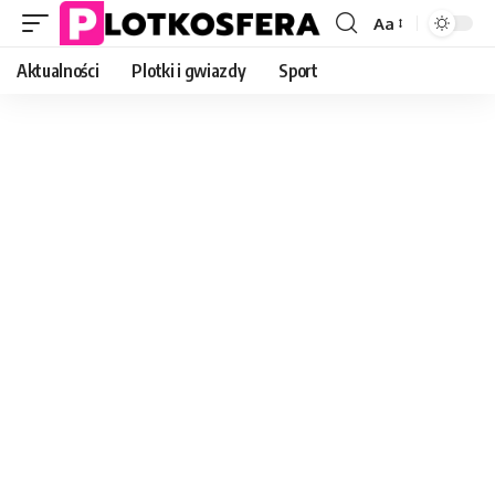
Aa
Font
Resizer
Aktualności
Plotki i gwiazdy
Sport