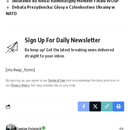
Światełko do nieba: Kulminacyjny Moment Finału WOŚP
Debata Prezydencka: Głosy o Członkostwo Ukrainy w
NATO
Sign Up For Daily Newsletter
Be keep up! Get the latest breaking news delivered
straight to your inbox.
[mc4wp_form]
By signing up, you agree to our
Terms of Use
and acknowledge the data practices in
our
Privacy Policy
. You may unsubscribe at any time.
Damian Pośpiech