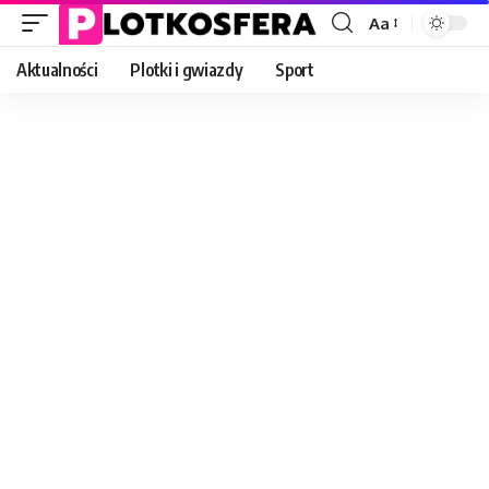
Aa
Font
Resizer
Aktualności
Plotki i gwiazdy
Sport