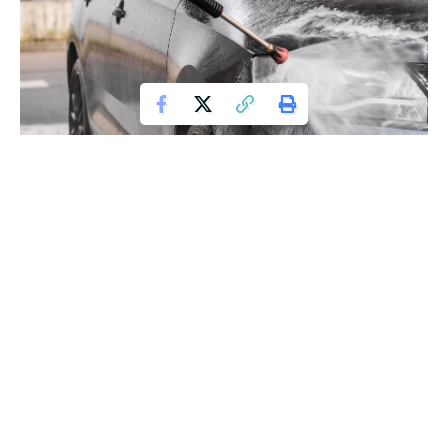
W Polsce, gdzie motoryzacja jest kojarzona z tradycyjnymi
markami, chińskie auta są jeszcze egzotyką. Jednak chińskie
podejście do motoryzacji zmienia ten obraz. Oparty na
zaawansowanej technologii, Hongqi eHS9 wyprzedza
swoich konkurentów.
Ten chiński samochód zdolny jest do skręcania wszystkich
kół, co umożliwia mu wyjazd z miejsca parkingowego w
sposób, który wydaje się abstrakcyjny dla większości
kierowców. Co więcej, system ten nie zużywa opon, co różni
go od podobnych rozwiązań zastosowanych wcześniej.
W Internecie został opublikowany film, który ukazuje reakcję