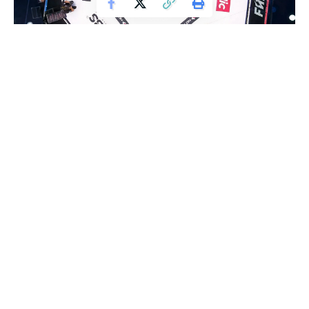
Fame MMA
Wkrótce będą miały miejsce znaczące zmiany w systemie
rent rodzinnych w Polsce. Zakład Ubezpieczeń Społecznych
(ZUS) przygotował nowe przepisy, które umożliwią łączenie
renty rodzinnej z innymi świadczeniami. Od stycznia 2025
roku osoby, które spełnią określone warunki, będą mogły
otrzymywać nawet 5342,88 zł miesięcznie. Co więcej,
świadczenia te zostaną dodatkowo podwyższone od lipca
2027 roku.
W ramach nowych przepisów, osoby uprawnione będą
mogły wybrać jeden z dwóch wariantów wypłat. Pierwszy
wariant przewiduje otrzymanie pełnej kwoty własnego
świadczenia plus 15% renty rodzinnej. Drugi wariant pozwala