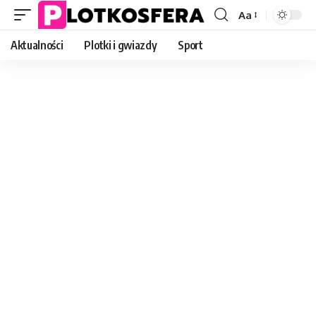
Aa
Font
Resizer
Aktualności
Plotki i gwiazdy
Sport