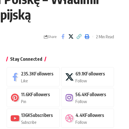
pijską
2 Min Read
Share
Stay Connected
235.3K
Followers
69.1K
Followers
Like
Follow
11.6K
Followers
56.4K
Followers
Pin
Follow
136K
Subscribers
4.4K
Followers
Subscribe
Follow