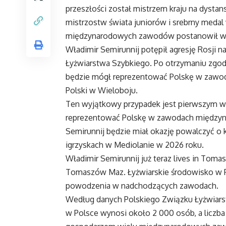
przeszłości został mistrzem kraju na dysta
mistrzostw świata juniorów i srebrny medal
międzynarodowych zawodów postanowił wybr
Władimir Semirunnij potępił agresję Rosji n
Łyżwiarstwa Szybkiego. Po otrzymaniu zgody
będzie mógł reprezentować Polskę w zawod
Polski w Wieloboju.
Ten wyjątkowy przypadek jest pierwszym w h
reprezentować Polskę w zawodach międzynar
Semirunnij będzie miał okazję powalczyć o k
igrzyskach w Mediolanie w 2026 roku.
Władimir Semirunnij już teraz lives in Tom
Tomaszów Maz. Łyżwiarskie środowisko w P
powodzenia w nadchodzących zawodach.
Według danych Polskiego Związku Łyżwiarst
w Polsce wynosi około 2 000 osób, a liczba 