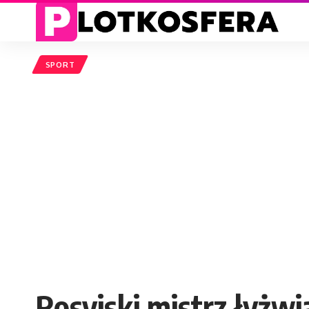
SPORT
Rosyjski mistrz łyżw