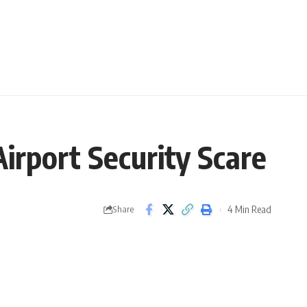
rport Security Scare
4 Min Read
Share