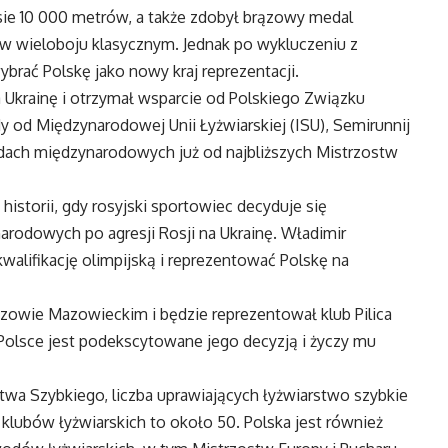
nsie 10 000 metrów, a także zdobył brązowy medal
 w wieloboju klasycznym. Jednak po wykluczeniu z
ać Polskę jako nowy kraj reprezentacji.
a Ukrainę i otrzymał wsparcie od Polskiego Związku
 od Międzynarodowej Unii Łyżwiarskiej (ISU), Semirunnij
ach międzynarodowych już od najbliższych Mistrzostw
istorii, gdy rosyjski sportowiec decyduje się
odowych po agresji Rosji na Ukrainę. Władimir
walifikację olimpijską i reprezentować Polskę na
aszowie Mazowieckim i będzie reprezentował klub Pilica
olsce jest podekscytowane jego decyzją i życzy mu
wa Szybkiego, liczba uprawiających łyżwiarstwo szybkie
klubów łyżwiarskich to około 50. Polska jest również