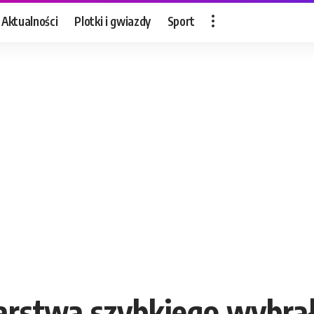
Aktualności
Plotki i gwiazdy
Sport
iarstwa szybkiego wybra