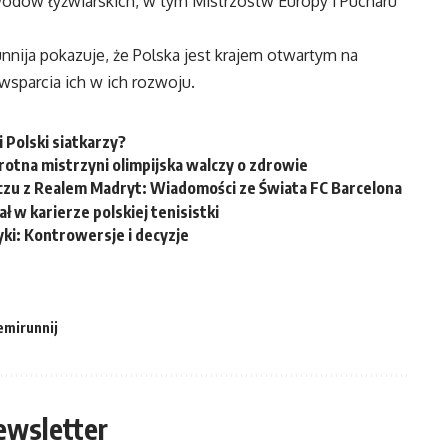
ów łyżwiarskich, w tym Mistrzostw Europy i Pucharu
nija pokazuje, że Polska jest krajem otwartym na
sparcia ich w ich rozwoju.
 Polski siatkarzy?
otna mistrzyni olimpijska walczy o zdrowie
zu z Realem Madryt: Wiadomości ze Świata FC Barcelona
ł w karierze polskiej tenisistki
yki: Kontrowersje i decyzje
emirunnij
ewsletter