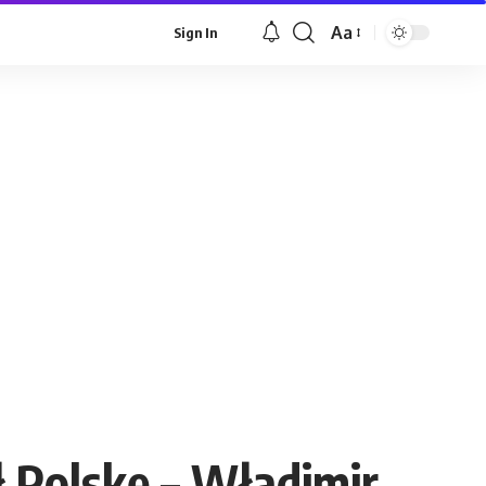
Aa
Sign In
Font
Resizer
ł Polskę – Władimir