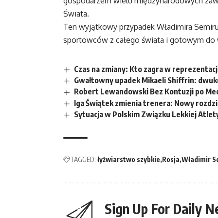
gospodarzem wielu międzynarodowych zawod
Świata.
Ten wyjątkowy przypadek Władimira Semirun
sportowców z całego świata i gotowym do w
Czas na zmiany: Kto zagra w reprezentacji
Gwałtowny upadek Mikaeli Shiffrin: dwukr
Robert Lewandowski Bez Kontuzji po Mec
Iga Świątek zmienia trenera: Nowy rozdzia
Sytuacja w Polskim Związku Lekkiej Atlet
TAGGED:
łyżwiarstwo szybkie
Rosja
Władimir S
Sign Up For Daily N