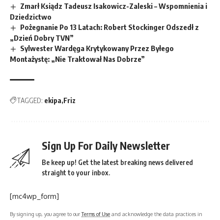
Zmarł Ksiądz Tadeusz Isakowicz-Zaleski – Wspomnienia i
Dziedzictwo
Pożegnanie Po 13 Latach: Robert Stockinger Odszedł z
„Dzień Dobry TVN”
Sylwester Wardęga Krytykowany Przez Byłego
Montażystę: „Nie Traktował Nas Dobrze”
TAGGED:
ekipa
Friz
Sign Up For Daily Newsletter
Be keep up! Get the latest breaking news delivered
straight to your inbox.
[mc4wp_form]
By signing up, you agree to our
Terms of Use
and acknowledge the data practices in