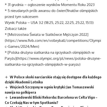
* 31 grudnia – ogłoszenie wyników Momentu Roku 2023
* 5 nieudanych prób awansu do ćwierćfinałów olimpijskich
przed tym sukcesem
Wynik: Polska – USA 3:2 (18:25, 25:22, 22:25, 25:22, 15:13)
Zobacz także
* [Mistrzostwa Świata w Siatkówce Mężczyzn 2022]
(https://www.fivb.com/en/volleyball/competitions/Olympi
c-Games/2024/Men)
* [Polska drużyna siatkarska na igrzyskach olimpijskich w
Paryżu](https://www.olympic.org/pl/news/polska-druzyne-
siatkarska-na-igrzyskach-olimpijskich-w-paryzu)
W Polsce skoki narciarskie stają się dostępne dla każdego
dzięki Akademii Lotnika
Wojciech Szczęsny w ogniu krytyki: Jan Tomaszewski
nawija na golkipera
Lewandowski Bliski Rekordu: Barcelona vs Celta Vigo –
Co Czekają Nas w tym Spotkaniu?