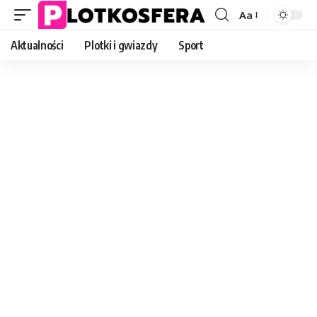
Aa
Font
Resizer
Aktualności
Plotki i gwiazdy
Sport