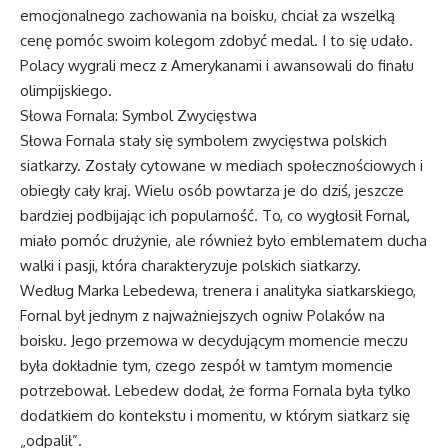
emocjonalnego zachowania na boisku, chciał za wszelką
cenę pomóc swoim kolegom zdobyć medal. I to się udało.
Polacy wygrali mecz z Amerykanami i awansowali do finału
olimpijskiego.
Słowa Fornala: Symbol Zwycięstwa
Słowa Fornala stały się symbolem zwycięstwa polskich
siatkarzy. Zostały cytowane w mediach społecznościowych i
obiegły cały kraj. Wielu osób powtarza je do dziś, jeszcze
bardziej podbijając ich popularność. To, co wygłosił Fornal,
miało pomóc drużynie, ale również było emblematem ducha
walki i pasji, która charakteryzuje polskich siatkarzy.
Według Marka Lebedewa, trenera i analityka siatkarskiego,
Fornal był jednym z najważniejszych ogniw Polaków na
boisku. Jego przemowa w decydującym momencie meczu
była dokładnie tym, czego zespół w tamtym momencie
potrzebował. Lebedew dodał, że forma Fornala była tylko
dodatkiem do kontekstu i momentu, w którym siatkarz się
„odpalił”.