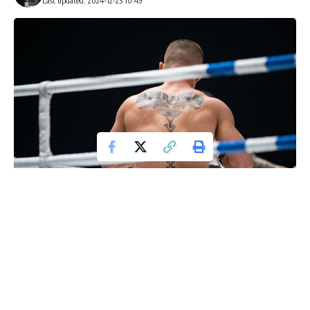
Last updated: 2024-12-23 10:49
W każdej dyscyplinie sportowej, czasem nawet najlepsi
zawodnicy przechodzą przez trudne momenty. Dla Marcusa
Rashforda, ostatni rok był szczególnie ciężki. Angielski
napastnik Manchesteru United notuje regularny zjazd formy,
co może być powodem pozbycia się go z klubu. W tej