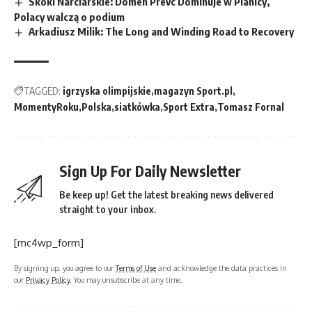
Skoki Narciarskie: Domen Prevc Dominuje w Planicy,
Polacy walczą o podium
Arkadiusz Milik: The Long and Winding Road to Recovery
TAGGED:
igrzyska olimpijskie
magazyn Sport.pl
MomentyRoku
Polska
siatkówka
Sport Extra
Tomasz Fornal
Sign Up For Daily Newsletter
Be keep up! Get the latest breaking news delivered
straight to your inbox.
[mc4wp_form]
By signing up, you agree to our
Terms of Use
and acknowledge the data practices in
our
Privacy Policy
. You may unsubscribe at any time.