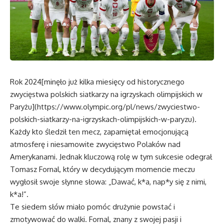
Rok 2024[minęło już kilka miesięcy od historycznego
zwycięstwa polskich siatkarzy na igrzyskach olimpijskich w
Paryżu](https://www.olympic.org/pl/news/zwyciestwo-
polskich-siatkarzy-na-igrzyskach-olimpijskich-w-paryzu).
Każdy kto śledził ten mecz, zapamiętał emocjonującą
atmosferę i niesamowite zwycięstwo Polaków nad
Amerykanami. Jednak kluczową rolę w tym sukcesie odegrał
Tomasz Fornal, który w decydującym momencie meczu
wygłosił swoje słynne słowa: „Dawać, k*a, nap*y się z nimi,
k*a!”.
Te siedem słów miało pomóc drużynie powstać i
zmotywować do walki. Fornal, znany z swojej pasji i