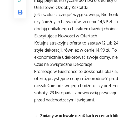
mają piękne, klasyczne bombki o średnicy 6
Unikatowe Ozdoby Kształtki
Jeśli szukasz czegoś wyjątkowego, Biedronk
czy śnieżnych bałwanów, w cenie 14,99 zł. Te
dodają unikalnego charakteru każdej choince
Ekscytujące Nowości w Ofertach
Kolejna atrakcyjna oferta to zestaw 12 lub 
style dekoracji, również w cenie 14,99 zł. To
ekonomicznie udekorować swoje domy, nie re
Czas na Świąteczne Dekoracje
Promocje w Biedronce to doskonała okazja,
oferta, przystępne ceny i różnorodność produ
niezależnie od swojego budżetu czy prefere
soboty, 23 listopada, z pewnością przycią
przed nadchodzącymi świętami.
Zmiany w uchwale o zniżkach w cenach b