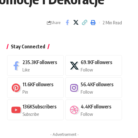
2 Min Read
Share
Stay Connected
235.3K
Followers
69.1K
Followers
Like
Follow
11.6K
Followers
56.4K
Followers
Pin
Follow
136K
Subscribers
4.4K
Followers
Subscribe
Follow
- Advertisement -