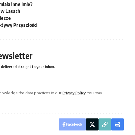
miała inne imię?
 w Lasach
iecze
ktywy Przyszłości
ewsletter
delivered straight to your inbox.
owledge the data practices in our
Privacy Policy
. You may
Facebook