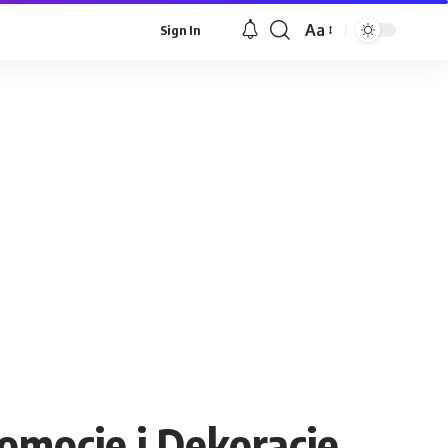
Aa
Sign In
Font
Resizer
mocje i Dekoracje