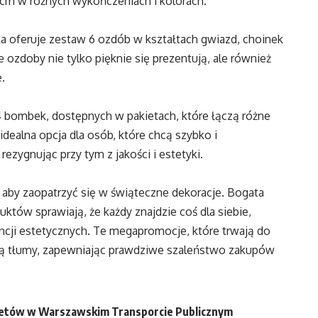
 cm w różnych wykończeniach i kolorach.
a oferuje zestaw 6 ozdób w kształtach gwiazd, choinek
 ozdoby nie tylko pięknie się prezentują, ale również
.
24 bombek, dostępnych w pakietach, które łączą różne
 idealna opcja dla osób, które chcą szybko i
zygnując przy tym z jakości i estetyki.
 aby zaopatrzyć się w świąteczne dekoracje. Bogata
któw sprawiają, że każdy znajdzie coś dla siebie,
ncji estetycznych. Te megapromocje, które trwają do
gną tłumy, zapewniając prawdziwe szaleństwo zakupów
iletów w Warszawskim Transporcie Publicznym