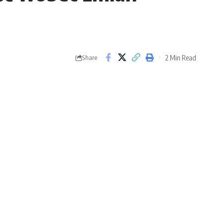
2 Min Read
Share