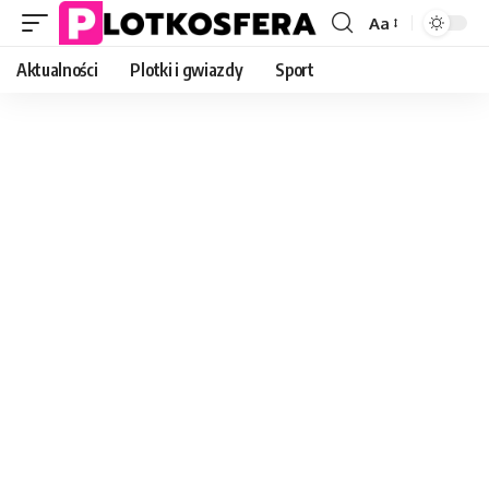
Aa
Font
Resizer
Aktualności
Plotki i gwiazdy
Sport