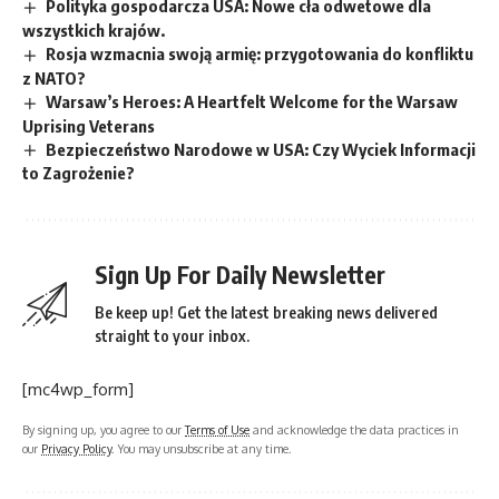
Polityka gospodarcza USA: Nowe cła odwetowe dla
wszystkich krajów.
Rosja wzmacnia swoją armię: przygotowania do konfliktu
z NATO?
Warsaw’s Heroes: A Heartfelt Welcome for the Warsaw
Uprising Veterans
Bezpieczeństwo Narodowe w USA: Czy Wyciek Informacji
to Zagrożenie?
Sign Up For Daily Newsletter
Be keep up! Get the latest breaking news delivered
straight to your inbox.
[mc4wp_form]
By signing up, you agree to our
Terms of Use
and acknowledge the data practices in
our
Privacy Policy
. You may unsubscribe at any time.