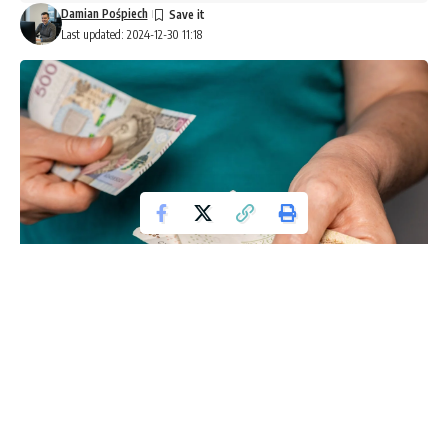
Damian Pośpiech
Last updated: 2024-12-30 11:18
Pieniądze
W ciągu ostatnich dni świat pożegnał się z Jimmy Carterem,
39. prezydentem Stanów Zjednoczonych, który zmarł w