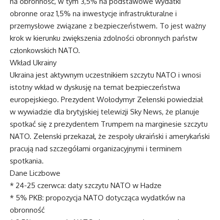
na obronność, w tym 3,5% na podstawowe wydatki
obronne oraz 1,5% na inwestycje infrastrukturalne i
przemysłowe związane z bezpieczeństwem. To jest ważny
krok w kierunku zwiększenia zdolności obronnych państw
członkowskich NATO.
Wkład Ukrainy
Ukraina jest aktywnym uczestnikiem szczytu NATO i wnosi
istotny wkład w dyskusję na temat bezpieczeństwa
europejskiego. Prezydent Wołodymyr Zełenski powiedział
w wywiadzie dla brytyjskiej telewizji Sky News, że planuje
spotkać się z prezydentem Trumpem na marginesie szczytu
NATO. Zełenski przekazał, że zespoły ukraiński i amerykański
pracują nad szczegółami organizacyjnymi i terminem
spotkania.
Dane Liczbowe
* 24-25 czerwca: daty szczytu NATO w Hadze
* 5% PKB: propozycja NATO dotycząca wydatków na
obronność