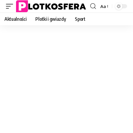
Aa
Font
Resizer
Aktualności
Plotki i gwiazdy
Sport