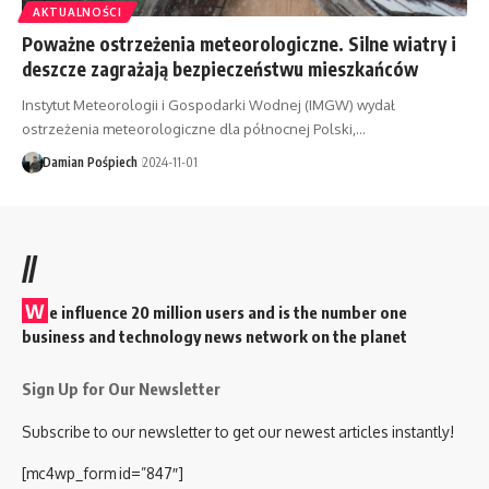
AKTUALNOŚCI
Poważne ostrzeżenia meteorologiczne. Silne wiatry i
deszcze zagrażają bezpieczeństwu mieszkańców
Instytut Meteorologii i Gospodarki Wodnej (IMGW) wydał
ostrzeżenia meteorologiczne dla północnej Polski,…
Damian Pośpiech
2024-11-01
//
W
e influence 20 million users and is the number one
business and technology news network on the planet
Sign Up for Our Newsletter
Subscribe to our newsletter to get our newest articles instantly!
[mc4wp_form id=”847″]