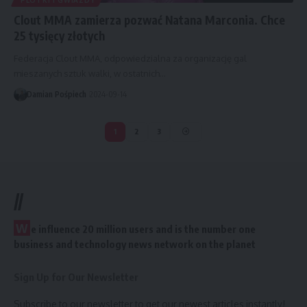
Clout MMA zamierza pozwać Natana Marconia. Chce
25 tysięcy złotych
Federacja Clout MMA, odpowiedzialna za organizację gal
mieszanych sztuk walki, w ostatnich…
Damian Pośpiech
2024-09-14
1
2
3
//
W
e influence 20 million users and is the number one
business and technology news network on the planet
Sign Up for Our Newsletter
Subscribe to our newsletter to get our newest articles instantly!