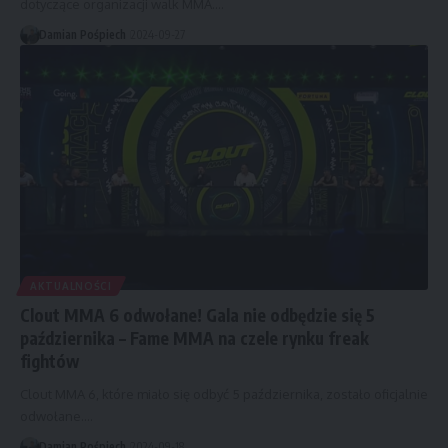
dotyczące organizacji walk MMA.…
Damian Pośpiech
2024-09-27
AKTUALNOŚCI
Clout MMA 6 odwołane! Gala nie odbędzie się 5
października – Fame MMA na czele rynku freak
fightów
Clout MMA 6, które miało się odbyć 5 października, zostało oficjalnie
odwołane.…
Damian Pośpiech
2024-09-18