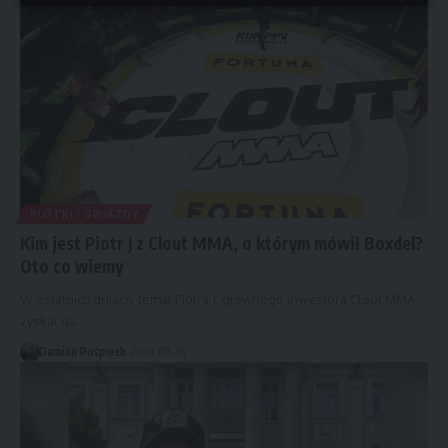
PLOTKI I GWIAZDY
Kim jest Piotr J z Clout MMA, o którym mówił Boxdel?
Oto co wiemy
W ostatnich dniach, temat Piotra J, głównego inwestora Clout MMA,
zyskał na…
Damian Pośpiech
2024-09-16