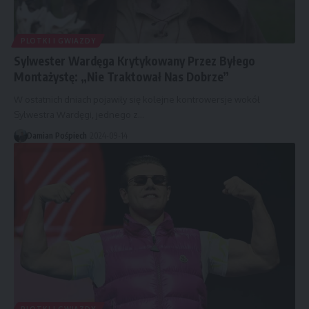
PLOTKI I GWIAZDY
Sylwester Wardęga Krytykowany Przez Byłego
Montażystę: „Nie Traktował Nas Dobrze”
W ostatnich dniach pojawiły się kolejne kontrowersje wokół
Sylwestra Wardęgi, jednego z…
Damian Pośpiech
2024-09-14
PLOTKI I GWIAZDY