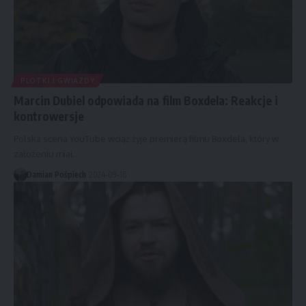
PLOTKI I GWIAZDY
Marcin Dubiel odpowiada na film Boxdela: Reakcje i
kontrowersje
Polska scena YouTube wciąż żyje premierą filmu Boxdela, który w
założeniu miał…
Damian Pośpiech
2024-09-16