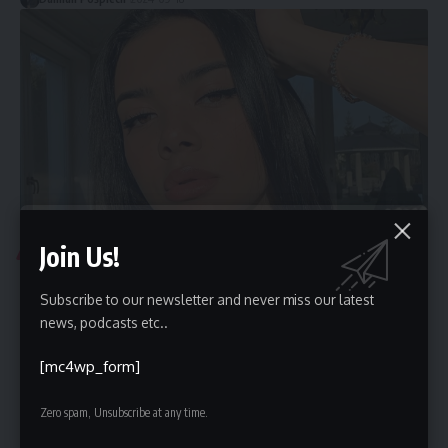
Join Us!
PLOTKI I GWIAZDY
„Prawda czy manipulacja? Lexy odpowiada na filmy
Boxdela i wyjaśnia kontrowersje wokół Fame MMA i
Subscribe to our newsletter and never miss our latest
Clout MMA”
news, podcasts etc..
W ostatnich dniach, w świecie MMA i Fame MMA, wybuchła burza
[mc4wp_form]
kontrowersji,…
Damian Pośpiech
2024-09-16
Zero spam, Unsubscribe at any time.