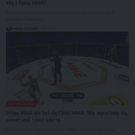
siły z Fame MMA?
W ostatnich dniach krążą plotki o końcu federacji Clout MMA.
Jednakże, Sławomir…
Damian Pośpiech
2024-10-01
AKTUALNOŚCI
Prime MMA nie boi się Clout MMA: 'Nie wycofamy się,
nawet jeśli rywal uderzy
Natan Marcoń, współtwórca Clout MMA, ujawnił swoje plany