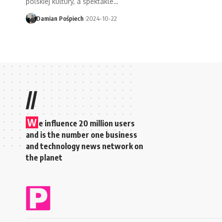
polskiej kultury, a spektakle…
Damian Pośpiech
2024-10-22
//
W
e influence 20 million users
and is the number one business
and technology news network on
the planet