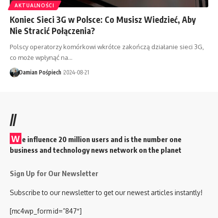
AKTUALNOŚCI
Koniec Sieci 3G w Polsce: Co Musisz Wiedzieć, Aby
Nie Stracić Połączenia?
Polscy operatorzy komórkowi wkrótce zakończą działanie sieci 3G,
co może wpłynąć na…
Damian Pośpiech
2024-08-21
//
W
e influence 20 million users and is the number one
business and technology news network on the planet
Sign Up for Our Newsletter
Subscribe to our newsletter to get our newest articles instantly!
[mc4wp_form id=”847″]