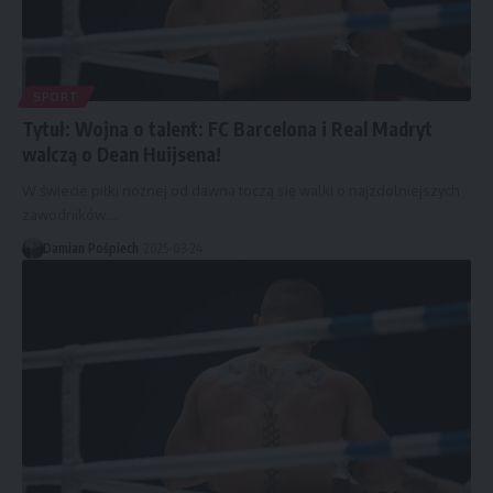
SPORT
Tytuł: Wojna o talent: FC Barcelona i Real Madryt
walczą o Dean Huijsena!
W świecie piłki nożnej od dawna toczą się walki o najzdolniejszych
zawodników.…
Damian Pośpiech
2025-03-24