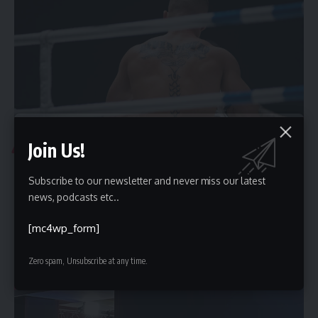
Join Us!
SPORT
Wieczysta Kraków: Czego Czekamy w Przyszłym
Subscribe to our newsletter and never miss our latest
Sezonie?
news, podcasts etc..
Wieczysta Kraków to klub, który przez lata zapracował na swoją
pozycję lidera…
[mc4wp_form]
Damian Pośpiech
2025-03-27
Zero spam, Unsubscribe at any time.