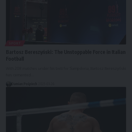
SPORT
Bartosz Bereszyński: The Unstoppable Force in Italian
Football
With 208 matches under his belt for Sampdoria, Bartosz Bereszyński
has cemented…
Damian Pośpiech
2025-03-26