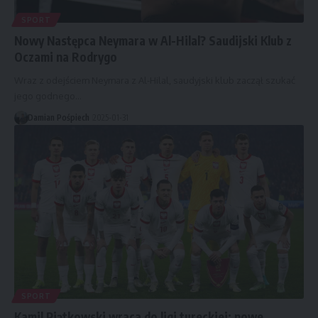
SPORT
Nowy Następca Neymara w Al-Hilal? Saudijski Klub z
Oczami na Rodrygo
Wraz z odejściem Neymara z Al-Hilal, saudyjski klub zaczął szukać
jego godnego…
Damian Pośpiech
2025-01-31
SPORT
Kamil Piątkowski wraca do ligi tureckiej: nowe