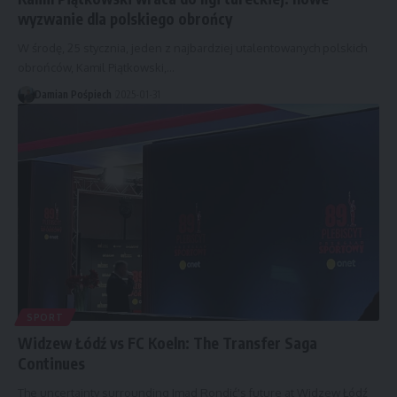
wyzwanie dla polskiego obrońcy
W środę, 25 stycznia, jeden z najbardziej utalentowanych polskich
obrońców, Kamil Piątkowski,…
Damian Pośpiech
2025-01-31
SPORT
Widzew Łódź vs FC Koeln: The Transfer Saga
Continues
The uncertainty surrounding Imad Rondić's future at Widzew Łódź