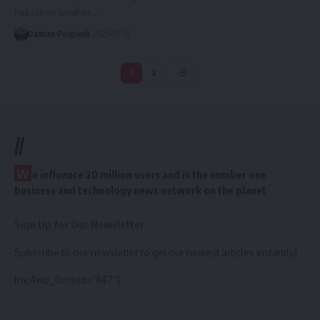
has taken another…
Damian Pośpiech
2025-01-31
1
2
//
W
e influence 20 million users and is the number one
business and technology news network on the planet
Sign Up for Our Newsletter
Subscribe to our newsletter to get our newest articles instantly!
[mc4wp_form id=”847″]